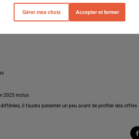
pole :
Gérer mes choix
Accepter et fermer
5 inclus
us
er 2025 inclus
fférées, il faudra patienter un peu avant de profiter des offres