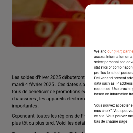
We and
our (447) partn
Dates officielles
access information on a 
select personalised ad
statistics or combinatio
profiles to select person
Les
soldes d'hiver 2025 débuteront obligatoirement le mer
Deliver and present adv
data such as IP address 
mardi 4 février 2025 . Ces dates s'appliquent également b
requested; Use precise g
tous de bénéficier de promotions exceptionnelles sur une 
based on information tra
chaussures , les appareils électroménagers ou encore les m
Vous pouvez accepter en 
importantes .
mes choix". Vous pouvez
ce site. Vous pouvez met
Cependant, toutes les régions de France ne suivent pas l
bas de chaque page.
plus tôt ou plus tard. Voici les détails :