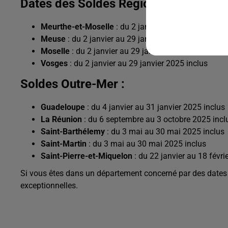
Dates des Soldes Régionales en Métro
Meurthe-et-Moselle
: du 2 janvier au 29 janvier 202
Meuse
: du 2 janvier au 29 janvier 2025 inclus
Moselle
: du 2 janvier au 29 janvier 2025 inclus
Vosges
: du 2 janvier au 29 janvier 2025 inclus
Soldes Outre-Mer :
Guadeloupe
: du 4 janvier au 31 janvier 2025 inclus
La Réunion
: du 6 septembre au 3 octobre 2025 incl
Saint-Barthélemy
: du 3 mai au 30 mai 2025 inclus
Saint-Martin
: du 3 mai au 30 mai 2025 inclus
Saint-Pierre-et-Miquelon
: du 22 janvier au 18 févri
Si vous êtes dans un département concerné par des dates di
exceptionnelles.