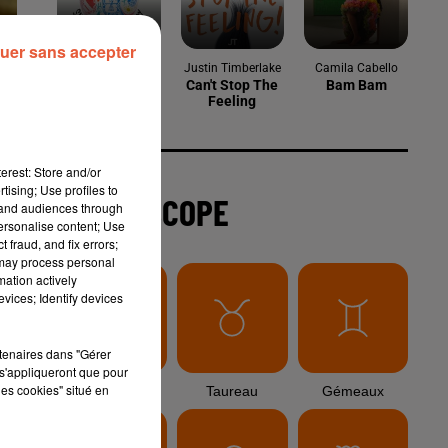
6 août 2026
uer sans accepter
Arles : après un taureau percuté lors
d'une abrivado à Saliers,...
6 août 2026
erest: Store and/or
Éclipse solaire du 12 août 2026 : le
tising; Use profiles to
tand audiences through
CHU de Nîmes appelle à la plus...
personalise content; Use
 fraud, and fix errors;
 may process personal
mation actively
3 août 2026
vices; Identify devices
Sauvage'On Festival : une première
édition électro attendue au cœur...
rtenaires dans "Gérer
s'appliqueront que pour
les cookies" situé en