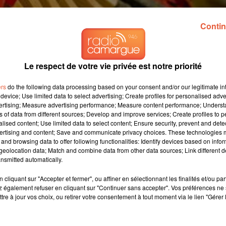
Contin
Le respect de votre vie privée est notre priorité
ers
do the following data processing based on your consent and/or our legitimate int
 des soldes d'hiver 2025
device; Use limited data to select advertising; Create profiles for personalised adver
vertising; Measure advertising performance; Measure content performance; Unders
ns of data from different sources; Develop and improve services; Create profiles to 
alised content; Use limited data to select content; Ensure security, prevent and detect
credi 8 janvier 2025 dès 8 heures et se poursuivront jusqu'au
ertising and content; Save and communicate privacy choices. These technologies
and browsing data to offer following functionalities: Identify devices based on infor
ien au commerce physique qu'à la vente en ligne , permettant à
eolocation data; Match and combine data from other data sources; Link different de
large gamme de produits. Que ce soit pour les vêtements , les
nsmitted automatically.
eubles , cette période est idéale pour réaliser des économies
cliquant sur "Accepter et fermer", ou affiner en sélectionnant les finalités et/ou pa
 également refuser en cliquant sur "Continuer sans accepter". Vos préférences ne 
tre à jour vos choix, ou retirer votre consentement à tout moment via le lien "Gérer 
es mêmes dates. Dans certaines zones, les ventes
commencent