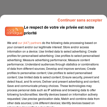
Continuer sans accepter
Le respect de votre vie privée est notre
À LA UNE
priorité
6 août 2026
We and
our (447) partners
do the following data processing based on
Arles : après un taureau percuté lors d'une
your consent and/or our legitimate interest: Store and/or access
abrivado à Saliers,...
information on a device; Use limited data to select advertising; Create
profiles for personalised advertising; Use profiles to select personalised
advertising; Measure advertising performance; Measure content
performance; Understand audiences through statistics or combinations
of data from different sources; Develop and improve services; Create
profiles to personalise content; Use profiles to select personalised
6 août 2026
content; Use limited data to select content; Ensure security, prevent and
Éclipse solaire du 12 août 2026 : le CHU de Nîmes
detect fraud, and fix errors; Deliver and present advertising and content;
appelle à la plus...
Save and communicate privacy choices. These technologies may
process personal data such as IP address and browsing data to offer
following functionalities: Identify devices based on information actively
requested; Use precise geolocation data; Match and combine data from
other data sources; Link different devices; Identify devices based on
3 août 2026