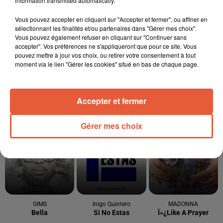
information transmitted automatically.
Sauvage'On Festival : une première édition
électro attendue au cœur...
Vous pouvez accepter en cliquant sur "Accepter et fermer", ou affiner en
sélectionnant les finalités et/ou partenaires dans "Gérer mes choix".
Vous pouvez également refuser en cliquant sur "Continuer sans
accepter". Vos préférences ne s'appliqueront que pour ce site. Vous
pouvez mettre à jour vos choix, ou retirer votre consentement à tout
moment via le lien "Gérer les cookies" situé en bas de chaque page.
Accepter et fermer
TITRES DIFFUSÉS
Gérer mes choix
11h59
11h59
11h56
11h56
11h47
11h47
GIMS
Inigo Quintero
MADONNA
Bella
Si No Estas
Ï»¿like A Prayer