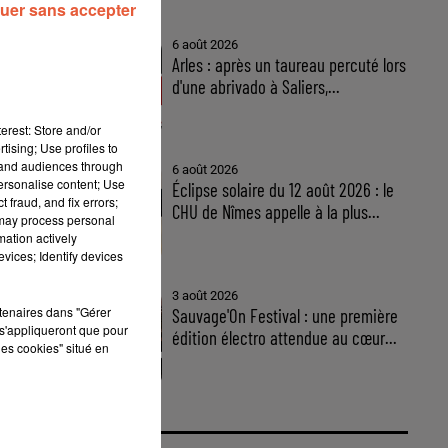
uer sans accepter
6 août 2026
Arles : après un taureau percuté lors
d'une abrivado à Saliers,...
erest: Store and/or
tising; Use profiles to
tand audiences through
6 août 2026
personalise content; Use
Éclipse solaire du 12 août 2026 : le
 fraud, and fix errors;
CHU de Nîmes appelle à la plus...
 may process personal
mation actively
vices; Identify devices
3 août 2026
rtenaires dans "Gérer
Sauvage'On Festival : une première
s'appliqueront que pour
édition électro attendue au cœur...
les cookies" situé en
 ?