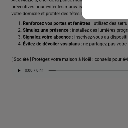
préventives pour éviter les mauvaises surprises pendant v
votre domicile et profiter des fêtes en toute sérénité.
Renforcez vos portes et fenêtres
: utilisez des serr
Simulez une présence
: installez des lumières prog
Signalez votre absence
: inscrivez-vous au dispositi
Évitez de dévoiler vos plans
: ne partagez pas votre
[ Société ] Protégez votre maison à Noël : conseils pour év