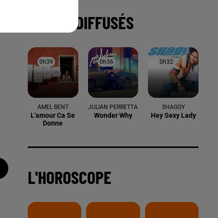
TITRES DIFFUSÉS
0h39
0h39
0h36
0h36
0h32
0h32
AMEL BENT
JULIAN PERRETTA
SHAGGY
L'amour Ca Se
Wonder Why
Hey Sexy Lady
Donne
L'HOROSCOPE