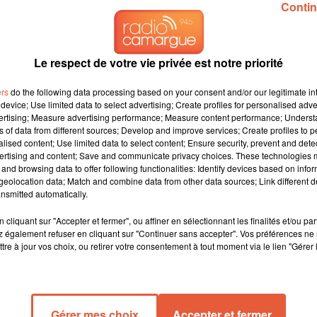
Contin
Le respect de votre vie privée est notre priorité
ers
do the following data processing based on your consent and/or our legitimate int
device; Use limited data to select advertising; Create profiles for personalised adver
vertising; Measure advertising performance; Measure content performance; Unders
ns of data from different sources; Develop and improve services; Create profiles to 
alised content; Use limited data to select content; Ensure security, prevent and detect
ertising and content; Save and communicate privacy choices. These technologies
and browsing data to offer following functionalities: Identify devices based on infor
eolocation data; Match and combine data from other data sources; Link different de
nsmitted automatically.
cliquant sur "Accepter et fermer", ou affiner en sélectionnant les finalités et/ou pa
 également refuser en cliquant sur "Continuer sans accepter". Vos préférences ne 
tre à jour vos choix, ou retirer votre consentement à tout moment via le lien "Gérer 
aux cambriolages : comment sécuriser votre domicile
Gérer mes choix
Accepter et fermer
dans le Var, rappelle l'importance de prendre des mesures