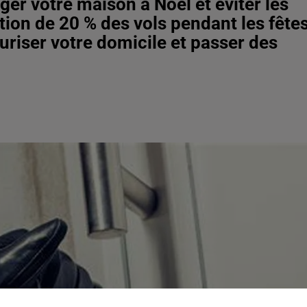
er votre maison à Noël et éviter les
on de 20 % des vols pendant les fêtes
uriser votre domicile et passer des