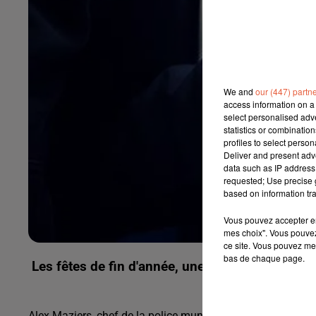
We and
our (447) partn
access information on a 
select personalised ad
statistics or combinatio
profiles to select person
Deliver and present adv
data such as IP address 
requested; Use precise g
based on information tra
Vous pouvez accepter en 
mes choix". Vous pouvez
ce site. Vous pouvez met
bas de chaque page.
Les fêtes de fin d'année, une période propice 
Alex Maziers, chef de la police municipale de Montauroux 