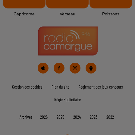
Bélier
Taureau
Gémeaux
Cancer
Lion
Vierge