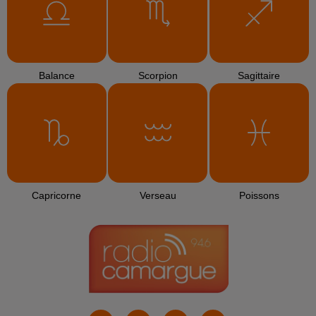
TEXAS
SHAKIRA
Justin Wellington
Ï»¿say What You
Dai Dai
Iko Iko
Want
L'HOROSCOPE
Bélier
Taureau
Gémeaux