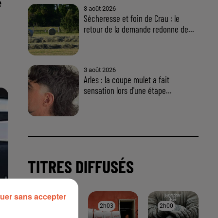
e
uer sans accepter
À LA UNE