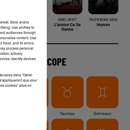
3 août 2026
Sauvage'On Festival : une première
erest: Store and/or
édition électro attendue au cœur...
tising; Use profiles to
tand audiences through
personalise content; Use
 fraud, and fix errors;
 may process personal
3 août 2026
mation actively
Sécheresse et foin de Crau : le
vices; Identify devices
retour de la demande redonne de...
rtenaires dans "Gérer
s'appliqueront que pour
le
les cookies" situé en
3 août 2026
Arles : la coupe mulet a fait
sensation lors d'une étape...
re
é
n,