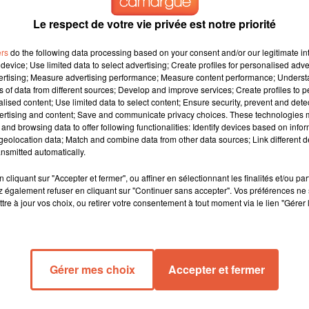
Le respect de votre vie privée est notre priorité
ers
do the following data processing based on your consent and/or our legitimate int
device; Use limited data to select advertising; Create profiles for personalised adver
vertising; Measure advertising performance; Measure content performance; Unders
ns of data from different sources; Develop and improve services; Create profiles to 
alised content; Use limited data to select content; Ensure security, prevent and detect
ertising and content; Save and communicate privacy choices. These technologies
and browsing data to offer following functionalities: Identify devices based on infor
eolocation data; Match and combine data from other data sources; Link different de
nsmitted automatically.
fs actuels après une action de grande ampleur.
cliquant sur "Accepter et fermer", ou affiner en sélectionnant les finalités et/ou pa
 également refuser en cliquant sur "Continuer sans accepter". Vos préférences ne 
Après une réunion décisive avec le président de la Caisse nationa
tre à jour vos choix, ou retirer votre consentement à tout moment via le lien "Gérer 
en de la convention tarifaire actuelle. Cette décision suspend
ative des tarifs, avec une facturation à 1 euro le kilomètre cont
Gérer mes choix
Accepter et fermer
llions d'euros d'économies dans le cadre du budget de la Sécurit
par les taxis dans les Bouches-du-Rhône a paralysé la circulatio
s à entamer des négociations rapides.