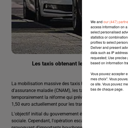
We and
our (447) partn
access information on a 
select personalised ad
statistics or combinatio
profiles to select person
Deliver and present adv
data such as IP address 
requested; Use precise g
based on information tra
Les taxis obtenant le maintien des tari
Vous pouvez accepter en 
mes choix". Vous pouvez
La mobilisation massive des taxis hier a porté ses fruits. 
ce site. Vous pouvez met
bas de chaque page.
d'assurance maladie (CNAM), les taxis ont obtenu le mainti
temporairement la réforme qui prévoyait une baisse signific
1,50 euro actuellement pour les transports sanitaires.
L'objectif initial du gouvernement était de réaliser 300 mi
sociale. Cependant, l'opération escargot menée hier matin 
provoquant d'importants bouchons et forçant les autorité