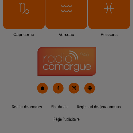
L'HOROSCOPE
Bélier
Taureau
Gémeaux
Cancer
Lion
Vierge