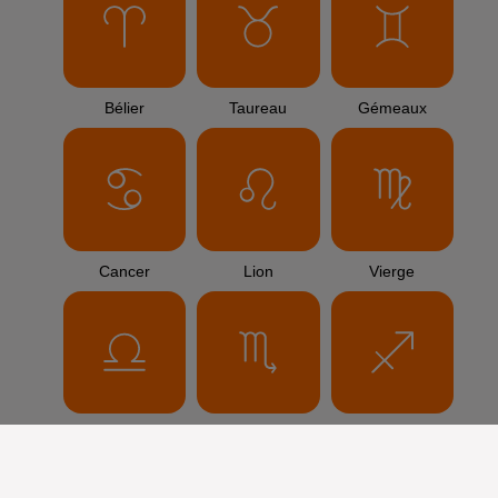
Bélier
Taureau
Gémeaux
Cancer
Lion
Vierge
Balance
Scorpion
Sagittaire