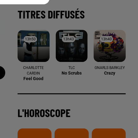
TITRES DIFFUSÉS
13h50
13h50
13h43
13h43
13h40
13h40
CHARLOTTE
TLC
GNARLS BARKLEY
No Scrubs
Crazy
CARDIN
Feel Good
L'HOROSCOPE