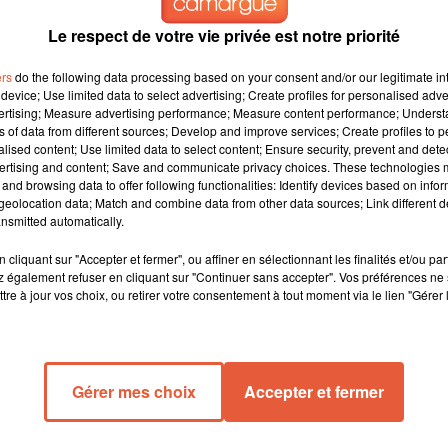
Le respect de votre vie privée est notre priorité
ers
do the following data processing based on your consent and/or our legitimate int
device; Use limited data to select advertising; Create profiles for personalised adver
vertising; Measure advertising performance; Measure content performance; Unders
ns of data from different sources; Develop and improve services; Create profiles to 
alised content; Use limited data to select content; Ensure security, prevent and detect
ertising and content; Save and communicate privacy choices. These technologies
and browsing data to offer following functionalities: Identify devices based on infor
eolocation data; Match and combine data from other data sources; Link different de
urité routière durant le congrès des pompiers qui a lieu en ce
nsmitted automatically.
ments pour une route plus sure. Avec des regles simples, ils
cliquant sur "Accepter et fermer", ou affiner en sélectionnant les finalités et/ou pa
t pas en interventions, et s'attacher comme tout le monde. Des
 également refuser en cliquant sur "Continuer sans accepter". Vos préférences ne 
stophe Dy, commandant des Pompiers des Bouches-Du-Rhône.
tre à jour vos choix, ou retirer votre consentement à tout moment via le lien "Gérer 
Emmanuel Macron sera sur place samedi. Il devrait parler des
président de la République sera déjà présent demain à Marseille
le plan Marseille en Grand.
Gérer mes choix
Accepter et fermer