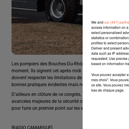
We and
our (447) partn
access information on a 
select personalised ad
statistics or combinatio
profiles to select person
Deliver and present adv
data such as IP address 
requested; Use precise g
Les pompiers des Bouches-Du-Rhône s'engagent pour la séc
based on information tra
moment. Ils signent cet après midi une charte de 7 engage
Vous pouvez accepter en 
doivent respecter les limitations de vitesses si ils ne son
mes choix". Vous pouvez
bonnes pratiques évidentes mais nécessaires pour Chri
ce site. Vous pouvez met
bas de chaque page.
D’ailleurs en clôture de ce congrès, un invité de marque. 
avancées majeures de la sécurité civile et ses enjeux. Le 
pour faire un premier point sur les engagements pris pour 
[RADIO CAMARGUE]