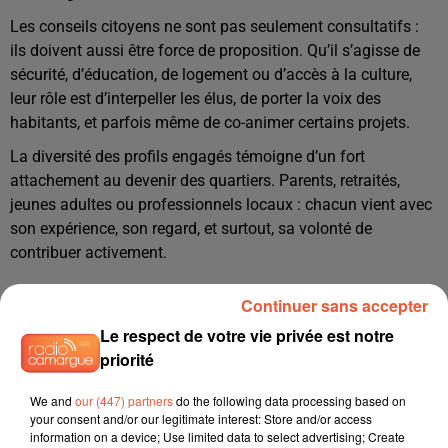
Les conseils citoyens ne sont pas seulement consultatifs :
ils doivent aussi être force de proposition. Qu’il s’agisse de
sécurité, d’éducation, de logement ou d’accès à la culture,
leur rôle est d’interpeller les élus, de porter la voix des
habitants, et parfois même de co-animer certains projets.
La diversité des profils engagés témoigne d’un fort
attachement au devenir des quartiers. Parents, retraités,
jeunes adultes ou professionnels locaux : chacun vient avec
son expérience, son regard, et surtout, sa volonté de
contribuer activement.
Continuer sans accepter
Le respect de votre vie privée est notre
priorité
We and
our (447) partners
do the following data processing based on
your consent and/or our legitimate interest: Store and/or access
information on a device; Use limited data to select advertising; Create