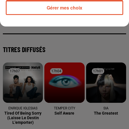
Gérer mes choix
À LA UNE
12h21
Arles : après un taureau percuté lors d'une
abrivado à Saliers,...
12h13
Éclipse solaire du 12 août 2026 : le CHU de Nîmes