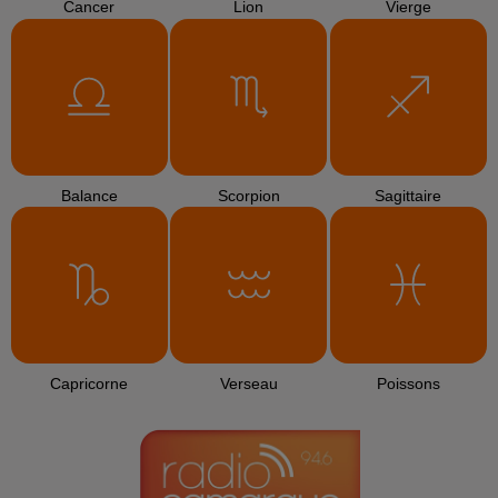
ENRIQUE IGLESIAS
TEMPER CITY
SIA
Tired Of Being Sorry
Self Aware
The Greatest
(laisse Le Destin
L'emporter)
L'HOROSCOPE
Bélier
Taureau
Gémeaux