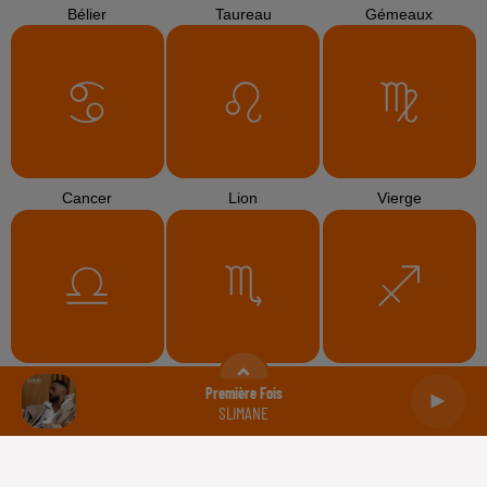
Bélier
Taureau
Gémeaux
Cancer
Lion
Vierge
Balance
Scorpion
Sagittaire
Première Fois
SLIMANE