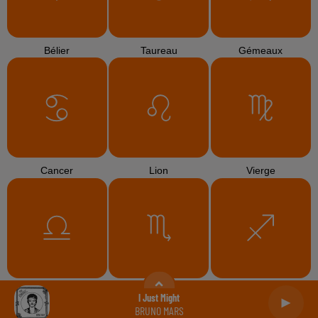
Bélier
Taureau
Gémeaux
Cancer
Lion
Vierge
Balance
Scorpion
Sagittaire
I Just Might
BRUNO MARS