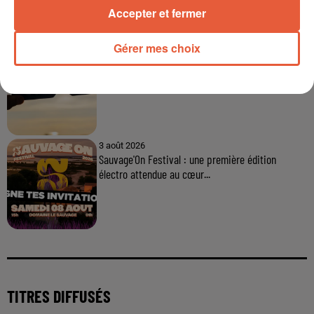
Accepter et fermer
Gérer mes choix
6 août 2026
Éclipse solaire du 12 août 2026 : le CHU de Nîmes
appelle à la plus...
3 août 2026
Sauvage'On Festival : une première édition
électro attendue au cœur...
TITRES DIFFUSÉS