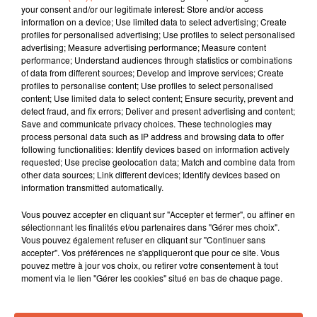
your consent and/or our legitimate interest: Store and/or access
information on a device; Use limited data to select advertising; Create
profiles for personalised advertising; Use profiles to select personalised
advertising; Measure advertising performance; Measure content
performance; Understand audiences through statistics or combinations
of data from different sources; Develop and improve services; Create
profiles to personalise content; Use profiles to select personalised
content; Use limited data to select content; Ensure security, prevent and
detect fraud, and fix errors; Deliver and present advertising and content;
Save and communicate privacy choices. These technologies may
process personal data such as IP address and browsing data to offer
following functionalities: Identify devices based on information actively
requested; Use precise geolocation data; Match and combine data from
other data sources; Link different devices; Identify devices based on
information transmitted automatically.
Vous pouvez accepter en cliquant sur "Accepter et fermer", ou affiner en
sélectionnant les finalités et/ou partenaires dans "Gérer mes choix".
À LA UNE
Vous pouvez également refuser en cliquant sur "Continuer sans
accepter". Vos préférences ne s'appliqueront que pour ce site. Vous
pouvez mettre à jour vos choix, ou retirer votre consentement à tout
6 août 2026
moment via le lien "Gérer les cookies" situé en bas de chaque page.
Arles : après un taureau percuté lors d'une
abrivado à Saliers,...