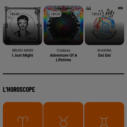
18h40
18h40
18h36
18h36
18h33
18h33
BRUNO MARS
Coldplay
SHAKIRA
I Just Might
Adventure Of A
Dai Dai
Lifetime
L'HOROSCOPE