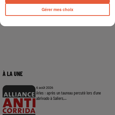
Gérer mes choix
À LA UNE
6 août 2026
Arles : après un taureau percuté lors d'une
abrivado à Saliers,...