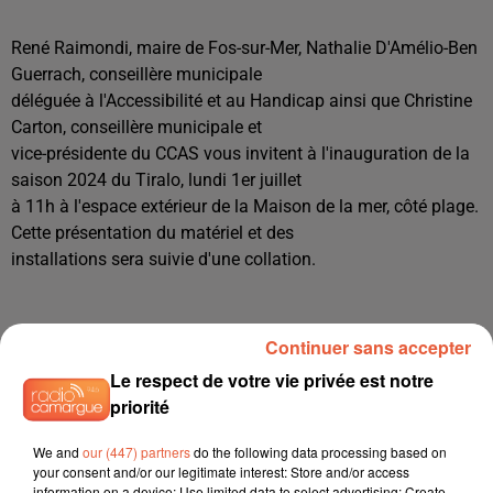
René Raimondi, maire de Fos-sur-Mer, Nathalie D'Amélio-Ben
Guerrach, conseillère municipale
déléguée à l'Accessibilité et au Handicap ainsi que Christine
Carton, conseillère municipale et
vice-présidente du CCAS vous invitent à l'inauguration de la
saison 2024 du Tiralo, lundi 1er juillet
à 11h à l'espace extérieur de la Maison de la mer, côté plage.
Cette présentation du matériel et des
installations sera suivie d'une collation.
Source: fosurmer.fr
Continuer sans accepter
Le respect de votre vie privée est notre
priorité
We and
our (447) partners
do the following data processing based on
your consent and/or our legitimate interest: Store and/or access
information on a device; Use limited data to select advertising; Create