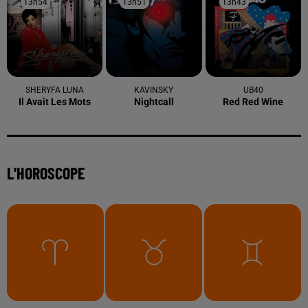
13h54
13h54
13h51
13h51
13h43
13h43
SHERYFA LUNA
KAVINSKY
UB40
Il Avait Les Mots
Nightcall
Red Red Wine
L'HOROSCOPE