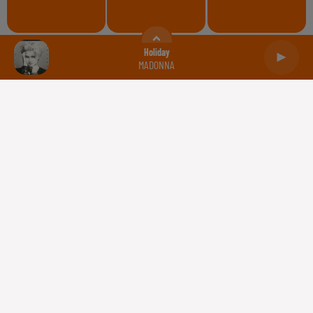
Balance
Scorpion
Sagittaire
Holiday
MADONNA
Capricorne
Verseau
Poissons