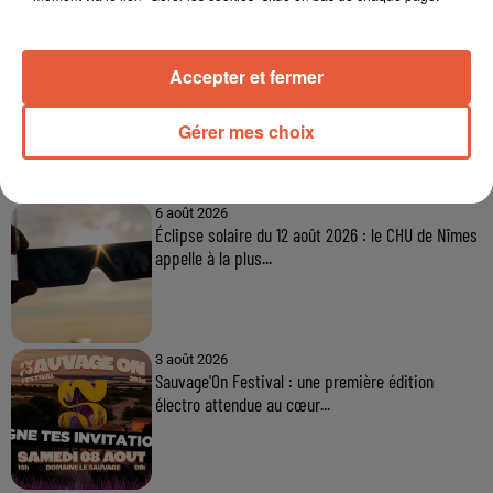
À LA UNE
6 août 2026
Accepter et fermer
Arles : après un taureau percuté lors d'une
abrivado à Saliers,...
Gérer mes choix
6 août 2026
Éclipse solaire du 12 août 2026 : le CHU de Nîmes
appelle à la plus...
3 août 2026
Sauvage'On Festival : une première édition
électro attendue au cœur...