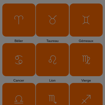
Bélier
Taureau
Gémeaux
Cancer
Lion
Vierge