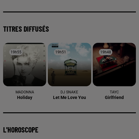
TITRES DIFFUSÉS
19h55
19h55
19h51
19h51
19h48
19h48
MADONNA
DJ SNAKE
TAYC
Holiday
Let Me Love You
Girlfriend
L'HOROSCOPE