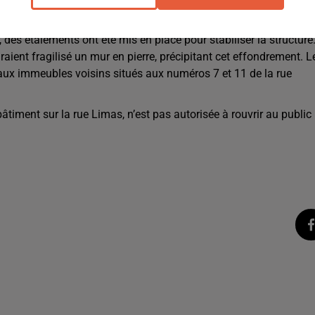
, des étaiements ont été mis en place pour stabiliser la structure
raient fragilisé un mur en pierre, précipitant cet effondrement. L
aux immeubles voisins situés aux numéros 7 et 11 de la rue
 bâtiment sur la rue Limas, n’est pas autorisée à rouvrir au public