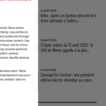
6 août 2026
Arles : après un taureau percuté lors
d'une abrivado à Saliers,...
erest: Store and/or
tising; Use profiles to
tand audiences through
personalise content; Use
6 août 2026
Éclipse solaire du 12 août 2026 : le
 fraud, and fix errors;
 may process personal
CHU de Nîmes appelle à la plus...
mation actively
vices; Identify devices
in
3 août 2026
rtenaires dans "Gérer
Sauvage'On Festival : une première
s'appliqueront que pour
les cookies" situé en
édition électro attendue au cœur...
5
ux