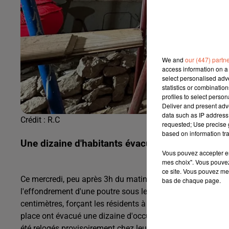
We and
our (447) partn
access information on a 
select personalised ad
statistics or combinatio
profiles to select person
Deliver and present adv
data such as IP address 
Crédit :
R.C
requested; Use precise g
based on information tra
Une dizaine d'habitants évacués après l'effon
Vous pouvez accepter en 
mes choix". Vous pouvez
ce site. Vous pouvez met
Ce mercredi, peu après 3h du matin, les habitants du 9 rue
bas de chaque page.
l'effondrement d'une poutre sous leur chambre à coucher, s
centimètres, forçant les résidents à quitter immédiatement
place ont évacué une dizaine d'occupants, ainsi que les 
été relogés provisoirement chez leurs proches, en attenda