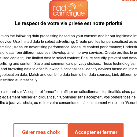
Le respect de votre vie privée est notre priorité
ers
do the following data processing based on your consent and/or our legitimate int
device; Use limited data to select advertising; Create profiles for personalised adver
vertising; Measure advertising performance; Measure content performance; Unders
ns of data from different sources; Develop and improve services; Create profiles to 
alised content; Use limited data to select content; Ensure security, prevent and detect
ertising and content; Save and communicate privacy choices. These technologies
and browsing data to offer following functionalities: Identify devices based on infor
eolocation data; Match and combine data from other data sources; Link different de
nsmitted automatically.
drement d'une poutre dans un immeuble, mercredi mat
cliquant sur "Accepter et fermer", ou affiner en sélectionnant les finalités et/ou pa
 également refuser en cliquant sur "Continuer sans accepter". Vos préférences ne 
tre à jour vos choix, ou retirer votre consentement à tout moment via le lien "Gérer 
 Grande-Fusterie à Avignon ont été brutalement réveillés par
ituée au premier étage. Le plancher s’est affaissé de près de 1
 leur logement et à donner l'alerte. Les pompiers intervenus sur
habitants des bâtiments adjacents, également menacés. Tous ont
Gérer mes choix
Accepter et fermer
nt le soutien de la mairie et des démarches d'assurance pour ce