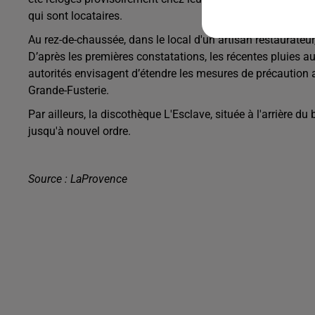
qui sont locataires.
Au rez-de-chaussée, dans le local d'un artisan restaurateur
D’après les premières constatations, les récentes pluies au
autorités envisagent d’étendre les mesures de précaution 
Grande-Fusterie.
Par ailleurs, la discothèque L'Esclave, située à l'arrière du
jusqu'à nouvel ordre.
Source : LaProvence