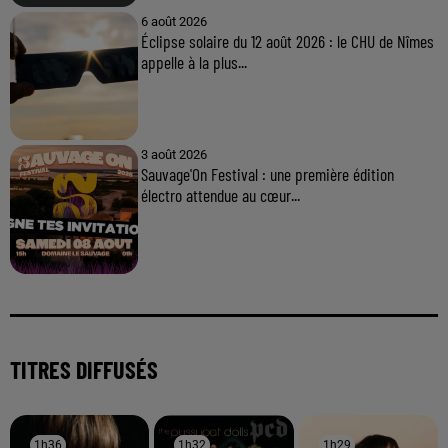
6 août 2026
Éclipse solaire du 12 août 2026 : le CHU de Nîmes
appelle à la plus...
3 août 2026
Sauvage'On Festival : une première édition
électro attendue au cœur...
TITRES DIFFUSÉS
1h36
1h36
1h32
1h32
1h29
1h29