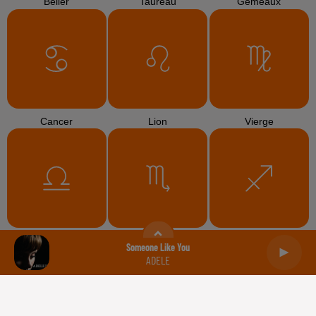
Bélier
Taureau
Gémeaux
Cancer
Lion
Vierge
Balance
Scorpion
Sagittaire
Someone Like You
ADELE