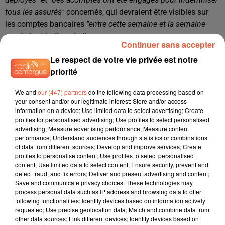
tous les assurés"
concernés, qui devraient être visibles sur
les comptes bancaires
"entre cette semaine et la semaine
prochaine"
, indique-t-elle.
Continuer sans accepter
L'Assurance maladie estime le déploiement de ce
Le respect de votre vie privée est notre
logiciel
"essentiel, car l’ancien outil, déployé il y a plus de 20
priorité
ans, ne permettait plus de répondre efficacement aux besoins
actuels"
, juge-t-elle. Le logiciel Arpège doit permettre
We and
our (447) partners
do the following data processing based on
de
"moderniser, automatiser et ainsi accélérer le traitement
your consent and/or our legitimate interest: Store and/or access
information on a device; Use limited data to select advertising; Create
des arrêts de travail"
, avec un gain de temps estimé à
"6 jours
profiles for personalised advertising; Use profiles to select personalised
en moyenne"
, et de
"libérer du temps"
aux agents pour
advertising; Measure advertising performance; Measure content
accomplir des missions
"à plus haute valeur ajoutée"
,
performance; Understand audiences through statistics or combinations
of data from different sources; Develop and improve services; Create
conclut-elle.
profiles to personalise content; Use profiles to select personalised
content; Use limited data to select content; Ensure security, prevent and
detect fraud, and fix errors; Deliver and present advertising and content;
Save and communicate privacy choices. These technologies may
process personal data such as IP address and browsing data to offer
following functionalities: Identify devices based on information actively
requested; Use precise geolocation data; Match and combine data from
other data sources; Link different devices; Identify devices based on