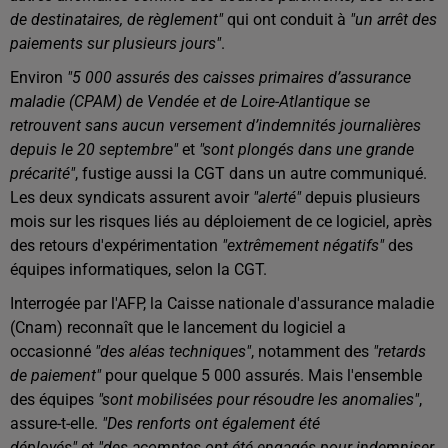
de destinataires, de règlement"
qui ont conduit à
"un arrêt des
paiements sur plusieurs jours"
.
Environ
"5 000 assurés des caisses primaires d’assurance
maladie (CPAM) de Vendée et de Loire-Atlantique se
retrouvent sans aucun versement d’indemnités journalières
depuis le 20 septembre"
et
"sont plongés dans une grande
précarité"
, fustige aussi la CGT dans un autre communiqué.
Les deux syndicats assurent avoir
"alerté"
depuis plusieurs
mois sur les risques liés au déploiement de ce logiciel, après
des retours d'expérimentation
"extrêmement négatifs"
des
équipes informatiques, selon la CGT.
Interrogée par l'AFP, la Caisse nationale d'assurance maladie
(Cnam) reconnaît que le lancement du logiciel a
occasionné
"des aléas techniques"
, notamment des
"retards
de paiement"
pour quelque 5 000 assurés. Mais l'ensemble
des équipes
"sont mobilisées pour résoudre les anomalies"
,
assure-t-elle.
"Des renforts ont également été
déployés"
et
"des acomptes ont été engagés pour indemniser