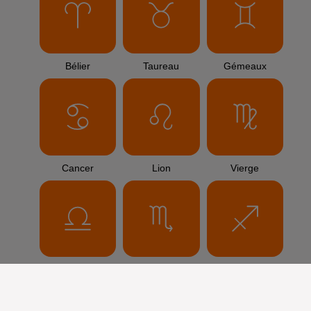
Bélier
Taureau
Gémeaux
Cancer
Lion
Vierge
Balance
Scorpion
Sagittaire