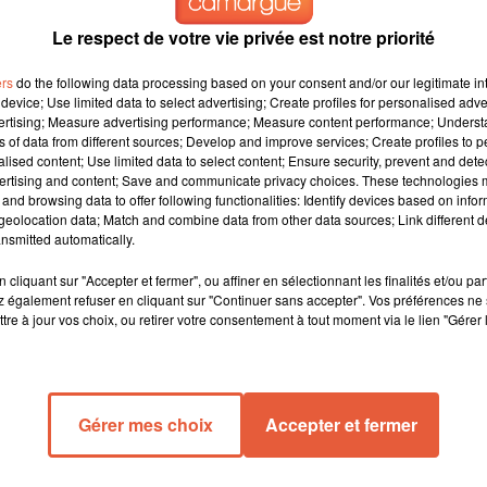
Le respect de votre vie privée est notre priorité
de nombreux ponts fermés à la circulation et des
ers
do the following data processing based on your consent and/or our legitimate int
en raison des crues
device; Use limited data to select advertising; Create profiles for personalised adver
vertising; Measure advertising performance; Measure content performance; Unders
ns of data from different sources; Develop and improve services; Create profiles to 
alised content; Use limited data to select content; Ensure security, prevent and detect
circulation en raison des crues. Parmi eux, on compte le pont de
ertising and content; Save and communicate privacy choices. These technologies
and browsing data to offer following functionalities: Identify devices based on infor
e la Cèze. Les routes départementales comme la D994, au nivea
eolocation data; Match and combine data from other data sources; Link different de
essac, sont également fermées. La D278, au niveau du Pont de
nsmitted automatically.
vacuées à Pont-Saint-Esprit. Le département du Gard, ainsi que l
 Les transports scolaires sont suspendus dans plusieurs zones 
cliquant sur "Accepter et fermer", ou affiner en sélectionnant les finalités et/ou pa
 également refuser en cliquant sur "Continuer sans accepter". Vos préférences ne 
tre à jour vos choix, ou retirer votre consentement à tout moment via le lien "Gérer 
Gérer mes choix
Accepter et fermer