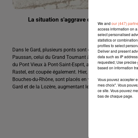
La situation s'aggrave dans le Gard avec 
We and
our (447) partn
évacuations 
access information on a 
select personalised ad
statistics or combinatio
profiles to select person
Dans le Gard, plusieurs ponts sont désormais coupés à la 
Deliver and present adv
data such as IP address 
Paussan, celui du Grand Tournant à Peyremale, et celui d
requested; Use precise g
du Pont Vieux à Pont-Saint-Esprit, ainsi que la D213 à Fr
based on information tra
Rastel, est coupée également. Hier, 114 familles ont été é
Bouches-du-Rhône, sont placés en vigilance orange crues.
Vous pouvez accepter en 
mes choix". Vous pouvez
Gard et de la Lozère, augmentant les perturbations.
ce site. Vous pouvez met
bas de chaque page.