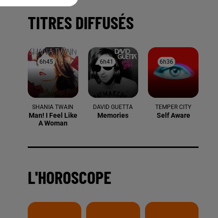
TITRES DIFFUSÉS
6h45
6h45
6h41
6h41
6h36
6h36
SHANIA TWAIN
DAVID GUETTA
TEMPER CITY
Man! I Feel Like
Memories
Self Aware
A Woman
L'HOROSCOPE