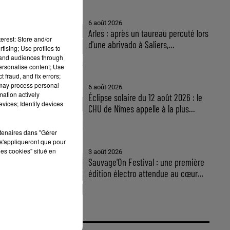
6 août 2026
Arles : après un taureau percuté lors
erest: Store and/or
d'une abrivado à Saliers,...
tising; Use profiles to
tand audiences through
personalise content; Use
 fraud, and fix errors;
 may process personal
6 août 2026
mation actively
u
Éclipse solaire du 12 août 2026 : le
vices; Identify devices
CHU de Nîmes appelle à la plus...
es
du
rtenaires dans "Gérer
s'appliqueront que pour
les cookies" situé en
3 août 2026
Sauvage'On Festival : une première
édition électro attendue au cœur...