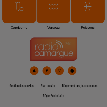
L'HOROSCOPE
Bélier
Taureau
Gémeaux
Cancer
Lion
Vierge