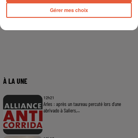
Gérer mes choix
À LA UNE
12h21
Arles : après un taureau percuté lors d'une
abrivado à Saliers,...