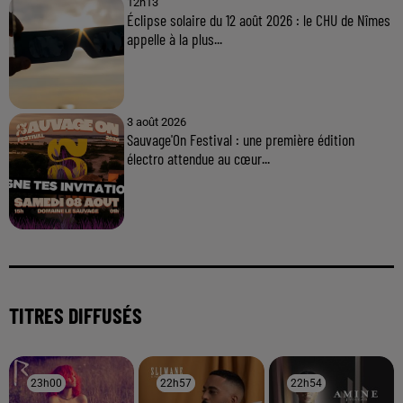
12h13
Éclipse solaire du 12 août 2026 : le CHU de Nîmes
appelle à la plus...
3 août 2026
Sauvage'On Festival : une première édition
électro attendue au cœur...
TITRES DIFFUSÉS
23h00
23h00
22h57
22h57
22h54
22h54