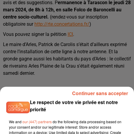
avis et des suggestions. P
ermanence à Tarascon le jeudi 28
mars 2024, de 8h à 12h, en salle Folco de Baroncelli au
centre socio-culturel.
(rendez-vous sur inscription
obligatoire sur
http://rte.concertations.fr/
)
Vous pouvez signer la pétition
ICI
.
Le maire d’Arles, Patrick de Carolis s’était d’ailleurs exprimé
contre l’installation de cette ligne à notre antenne. Et la
gronde gagne aussi les habitants du pays d’Arles : le collectif
de riverains Arles Plaine de la Crau s'était également réuni
samedi dernier.
Continuer sans accepter
Le respect de votre vie privée est notre
priorité
We and
our (447) partners
do the following data processing based on
your consent and/or our legitimate interest: Store and/or access
information on a device; Use limited data to select advertising; Create