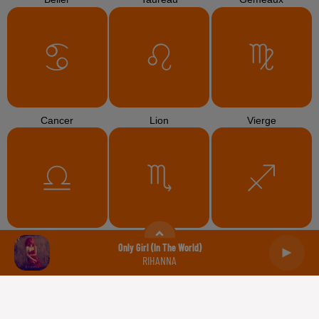
Cancer
Lion
Vierge
Balance
Scorpion
Sagittaire
Only Girl (in The World)
RIHANNA