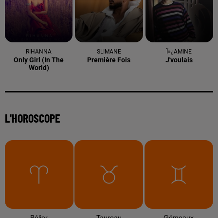
RIHANNA
SLIMANE
Ï»¿AMINE
Only Girl (in The
Première Fois
J'voulais
World)
L'HOROSCOPE
Bélier
Taureau
Gémeaux