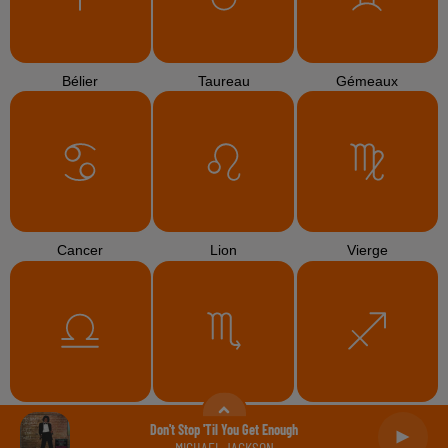
Bélier
Taureau
Gémeaux
Cancer
Lion
Vierge
Balance
Scorpion
Sagittaire
Don't Stop 'til You Get Enough
MICHAEL JACKSON