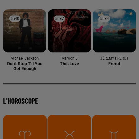
5h40
5h40
5h37
5h37
5h34
5h34
Michael Jackson
Maroon 5
JÉRÉMY FREROT
Don't Stop 'til You
This Love
Frérot
Get Enough
L'HOROSCOPE