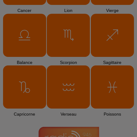
SOPHIE ELLIS-BEXTOR
TEDDY SWIMS
KATY PERRY
Murder On The
Mr. Know It All
Chained To The
Dancefloor
Rhythm
L'HOROSCOPE