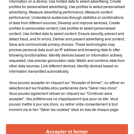
information on a device; Use limited data to select advertising; Create
profiles for personalised advertising; Use profiles to select personalised
advertising; Measure advertising performance; Measure content
performance; Understand audiences through statistics or combinations
of data from different sources; Develop and improve services; Create
profiles to personalise content; Use profiles to select personalised
content; Use limited data to select content; Ensure security, prevent and
detect fraud, and fix errors; Deliver and present advertising and content;
Save and communicate privacy choices. These technologies may
process personal data such as IP address and browsing data to offer
following functionalities: Identify devices based on information actively
requested; Use precise geolocation data; Match and combine data from
other data sources; Link different devices; Identify devices based on
information transmitted automatically.
À LA UNE
Vous pouvez accepter en cliquant sur "Accepter et fermer", ou affiner en
sélectionnant les finalités et/ou partenaires dans "Gérer mes choix".
Vous pouvez également refuser en cliquant sur "Continuer sans
accepter". Vos préférences ne s'appliqueront que pour ce site. Vous
12h21
pouvez mettre à jour vos choix, ou retirer votre consentement à tout
Arles : après un taureau percuté lors d'une
moment via le lien "Gérer les cookies" situé en bas de chaque page.
abrivado à Saliers,...
Accepter et fermer