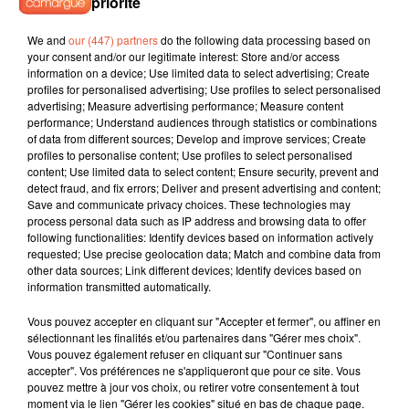
priorité
6 août 2026
We and
our (447) partners
do the following data processing based on
Éclipse solaire du 12 août 2026 : le CHU de Nîmes
your consent and/or our legitimate interest: Store and/or access
appelle à la plus...
information on a device; Use limited data to select advertising; Create
profiles for personalised advertising; Use profiles to select personalised
advertising; Measure advertising performance; Measure content
performance; Understand audiences through statistics or combinations
of data from different sources; Develop and improve services; Create
profiles to personalise content; Use profiles to select personalised
3 août 2026
Sauvage'On Festival : une première édition
content; Use limited data to select content; Ensure security, prevent and
detect fraud, and fix errors; Deliver and present advertising and content;
électro attendue au cœur...
Save and communicate privacy choices. These technologies may
process personal data such as IP address and browsing data to offer
following functionalities: Identify devices based on information actively
requested; Use precise geolocation data; Match and combine data from
other data sources; Link different devices; Identify devices based on
information transmitted automatically.
Vous pouvez accepter en cliquant sur "Accepter et fermer", ou affiner en
sélectionnant les finalités et/ou partenaires dans "Gérer mes choix".
TITRES DIFFUSÉS
Vous pouvez également refuser en cliquant sur "Continuer sans
accepter". Vos préférences ne s'appliqueront que pour ce site. Vous
pouvez mettre à jour vos choix, ou retirer votre consentement à tout
moment via le lien "Gérer les cookies" situé en bas de chaque page.