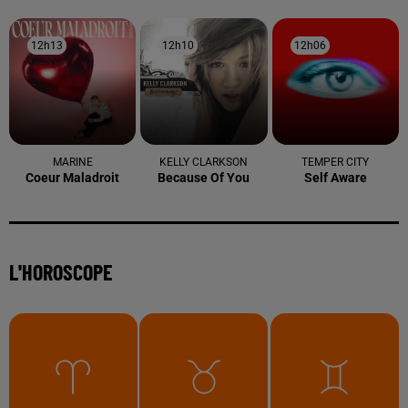
12h13
12h13
12h10
12h10
12h06
12h06
MARINE
KELLY CLARKSON
TEMPER CITY
Coeur Maladroit
Because Of You
Self Aware
L'HOROSCOPE