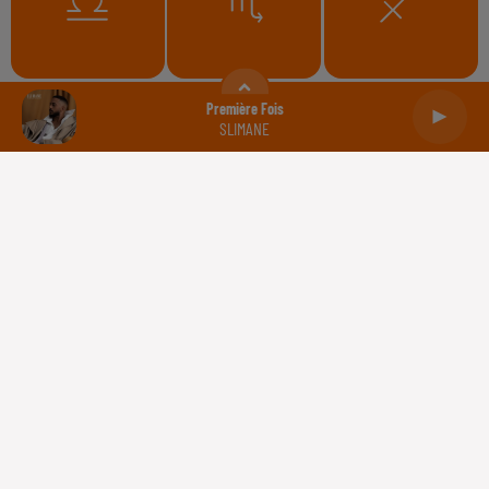
Balance
Scorpion
Sagittaire
Première Fois
SLIMANE
Capricorne
Verseau
Poissons