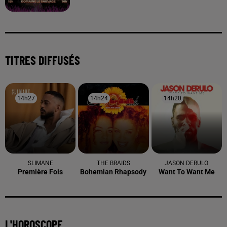
TITRES DIFFUSÉS
14h27
14h27
14h24
14h24
14h20
14h20
SLIMANE
THE BRAIDS
JASON DERULO
Première Fois
Bohemian Rhapsody
Want To Want Me
L'HOROSCOPE