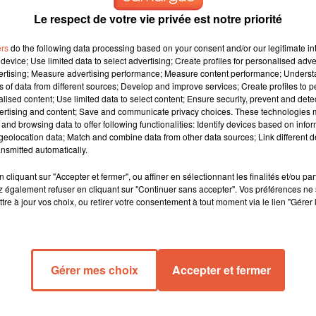
Le respect de votre vie privée est notre priorité
ers
do the following data processing based on your consent and/or our legitimate int
device; Use limited data to select advertising; Create profiles for personalised adver
vertising; Measure advertising performance; Measure content performance; Unders
ns of data from different sources; Develop and improve services; Create profiles to 
alised content; Use limited data to select content; Ensure security, prevent and detect
de la campagne annuelle de sensibilisation au cance
ertising and content; Save and communicate privacy choices. These technologies
du sein
and browsing data to offer following functionalities: Identify devices based on infor
eolocation data; Match and combine data from other data sources; Link different de
nsmitted automatically.
gne annuelle de sensibilisation au cancer du sein. Partout en
cliquant sur "Accepter et fermer", ou affiner en sélectionnant les finalités et/ou pa
stage pour vous renseigner et prendre soin de votre santé.
 également refuser en cliquant sur "Continuer sans accepter". Vos préférences ne 
tre à jour vos choix, ou retirer votre consentement à tout moment via le lien "Gérer 
s femmes, avec près de 61 000 nouveaux cas diagnostiqués chaqu
s cas si le dépistage est effectué à un stade précoce. N’attendez
Gérer mes choix
Accepter et fermer