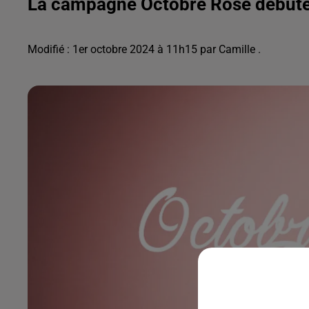
La campagne Octobre Rose débute
Modifié : 1er octobre 2024 à 11h15 par Camille .