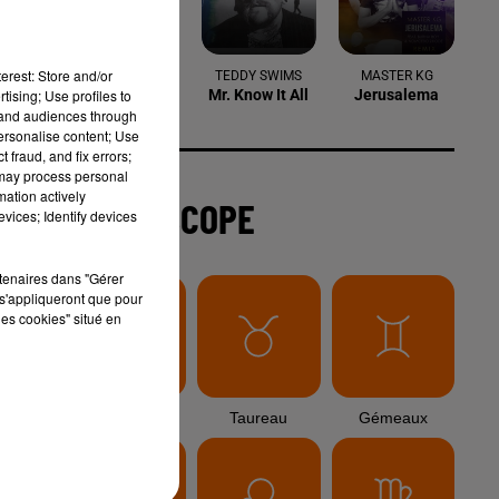
6 août 2026
Arles : après un taureau percuté lors
erest: Store and/or
d'une abrivado à Saliers,...
tising; Use profiles to
tand audiences through
personalise content; Use
 fraud, and fix errors;
r
 may process personal
6 août 2026
mation actively
Éclipse solaire du 12 août 2026 : le
vices; Identify devices
CHU de Nîmes appelle à la plus...
rtenaires dans "Gérer
s'appliqueront que pour
les cookies" situé en
3 août 2026
e
Sauvage'On Festival : une première
édition électro attendue au cœur...