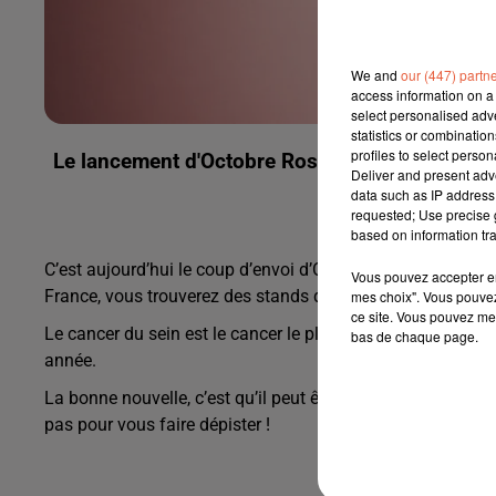
We and
our (447) partn
access information on a 
select personalised ad
statistics or combinatio
profiles to select person
Le lancement d'Octobre Rose marque le début 
Deliver and present adv
data such as IP address 
requested; Use precise g
based on information tra
C’est aujourd’hui le coup d’envoi d’Octobre Rose, la campa
Vous pouvez accepter en 
France, vous trouverez des stands d'information et de dépi
mes choix". Vous pouvez
ce site. Vous pouvez met
Le cancer du sein est le cancer le plus fréquent chez le
bas de chaque page.
année.
La bonne nouvelle, c’est qu’il peut être guéri dans 90 % de
pas pour vous faire dépister !