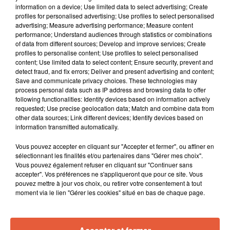
information on a device; Use limited data to select advertising; Create
profiles for personalised advertising; Use profiles to select personalised
advertising; Measure advertising performance; Measure content
performance; Understand audiences through statistics or combinations
of data from different sources; Develop and improve services; Create
profiles to personalise content; Use profiles to select personalised
content; Use limited data to select content; Ensure security, prevent and
detect fraud, and fix errors; Deliver and present advertising and content;
Save and communicate privacy choices. These technologies may
process personal data such as IP address and browsing data to offer
following functionalities: Identify devices based on information actively
requested; Use precise geolocation data; Match and combine data from
other data sources; Link different devices; Identify devices based on
information transmitted automatically.
Vous pouvez accepter en cliquant sur "Accepter et fermer", ou affiner en
sélectionnant les finalités et/ou partenaires dans "Gérer mes choix".
À LA UNE
Vous pouvez également refuser en cliquant sur "Continuer sans
accepter". Vos préférences ne s'appliqueront que pour ce site. Vous
pouvez mettre à jour vos choix, ou retirer votre consentement à tout
6 août 2026
moment via le lien "Gérer les cookies" situé en bas de chaque page.
Arles : après un taureau percuté lors d'une
abrivado à Saliers,...