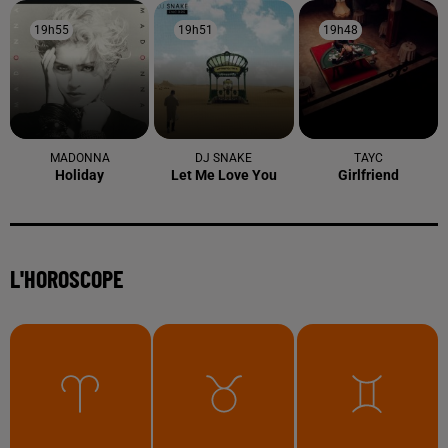
19h55
19h55
19h51
19h51
19h48
19h48
MADONNA
DJ SNAKE
TAYC
Holiday
Let Me Love You
Girlfriend
L'HOROSCOPE