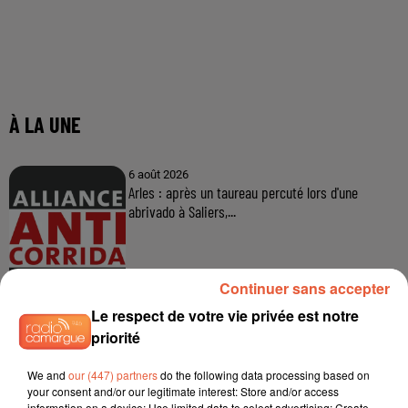
À LA UNE
6 août 2026
Arles : après un taureau percuté lors d'une
abrivado à Saliers,...
Continuer sans accepter
6 août 2026
Éclipse solaire du 12 août 2026 : le CHU de Nîmes
Le respect de votre vie privée est notre
appelle à la plus...
priorité
We and
our (447) partners
do the following data processing based on
your consent and/or our legitimate interest: Store and/or access
information on a device; Use limited data to select advertising; Create