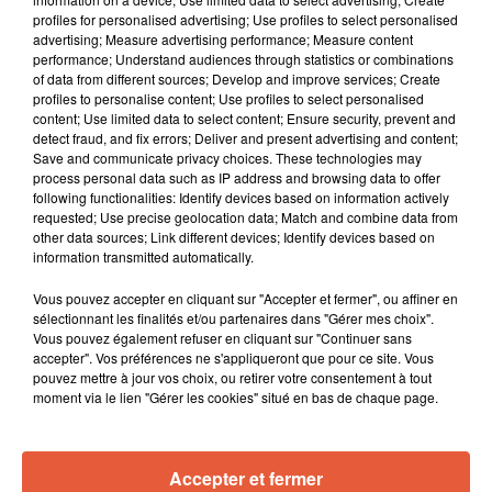
3 août 2026
profiles for personalised advertising; Use profiles to select personalised
Sauvage'On Festival : une première édition
advertising; Measure advertising performance; Measure content
électro attendue au cœur...
performance; Understand audiences through statistics or combinations
of data from different sources; Develop and improve services; Create
profiles to personalise content; Use profiles to select personalised
content; Use limited data to select content; Ensure security, prevent and
detect fraud, and fix errors; Deliver and present advertising and content;
Save and communicate privacy choices. These technologies may
process personal data such as IP address and browsing data to offer
following functionalities: Identify devices based on information actively
requested; Use precise geolocation data; Match and combine data from
other data sources; Link different devices; Identify devices based on
TITRES DIFFUSÉS
information transmitted automatically.
Vous pouvez accepter en cliquant sur "Accepter et fermer", ou affiner en
sélectionnant les finalités et/ou partenaires dans "Gérer mes choix".
10h15
10h15
10h11
10h11
10h08
10h08
Vous pouvez également refuser en cliquant sur "Continuer sans
accepter". Vos préférences ne s'appliqueront que pour ce site. Vous
pouvez mettre à jour vos choix, ou retirer votre consentement à tout
moment via le lien "Gérer les cookies" situé en bas de chaque page.
BENSON BOONE
NADIYA
TEDDY SWIMS
Accepter et fermer
Beautiful Things
Et C´est Parti
Mr. Know It All