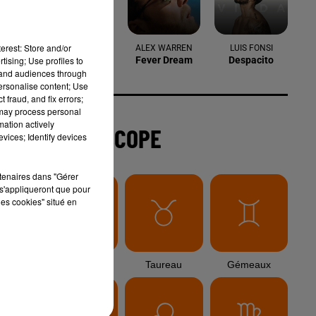
6 août 2026
Arles : après un taureau percuté lors
erest: Store and/or
d'une abrivado à Saliers,...
tising; Use profiles to
tand audiences through
personalise content; Use
 fraud, and fix errors;
 may process personal
6 août 2026
mation actively
Éclipse solaire du 12 août 2026 : le
vices; Identify devices
CHU de Nîmes appelle à la plus...
rtenaires dans "Gérer
s'appliqueront que pour
les cookies" situé en
3 août 2026
Sauvage'On Festival : une première
édition électro attendue au cœur...