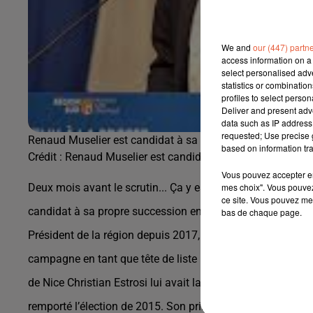
We and
our (447) partn
access information on a 
select personalised ad
statistics or combinatio
profiles to select person
Deliver and present adv
data such as IP address 
requested; Use precise g
Renaud Muselier est candidat à sa propre succession en 
based on information tra
Crédit :
Renaud Muselier est candidat à sa propre success
Vous pouvez accepter en 
Deux mois avant le scrutin... Ça y est, c’est officiel. Renau
mes choix". Vous pouvez
ce site. Vous pouvez met
candidat à sa propre succession en PACA.
bas de chaque page.
Président de la région depuis 2017, c’est pourtant sa prem
campagne en tant que tête de liste régionale Les Républic
de Nice Christian Estrosi lui avait laissé sa place deux ans
remporté l’élection de 2015. Son principal adversaire est 