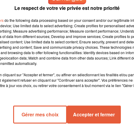
Le respect de votre vie privée est notre priorité
ers
do the following data processing based on your consent and/or our legitimate int
device; Use limited data to select advertising; Create profiles for personalised adver
vertising; Measure advertising performance; Measure content performance; Unders
ns of data from different sources; Develop and improve services; Create profiles to 
alised content; Use limited data to select content; Ensure security, prevent and detect
ertising and content; Save and communicate privacy choices. These technologies
and browsing data to offer following functionalities: Identify devices based on infor
eolocation data; Match and combine data from other data sources; Link different de
PACA.
nsmitted automatically.
ion en PACA.
cliquant sur "Accepter et fermer", ou affiner en sélectionnant les finalités et/ou pa
d Muselier est
 également refuser en cliquant sur "Continuer sans accepter". Vos préférences ne 
tre à jour vos choix, ou retirer votre consentement à tout moment via le lien "Gérer 
ière
ains. Le maire
Gérer mes choix
Accepter et fermer
 après avoir
un ancien