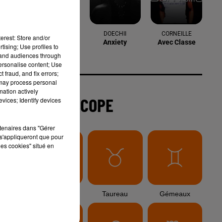
6 août 2026
Arles : après un taureau percuté lors
erest: Store and/or
d'une abrivado à Saliers,...
tising; Use profiles to
tand audiences through
personalise content; Use
 fraud, and fix errors;
 may process personal
6 août 2026
mation actively
Éclipse solaire du 12 août 2026 : le
vices; Identify devices
CHU de Nîmes appelle à la plus...
rtenaires dans "Gérer
s'appliqueront que pour
les cookies" situé en
3 août 2026
Sauvage'On Festival : une première
édition électro attendue au cœur...