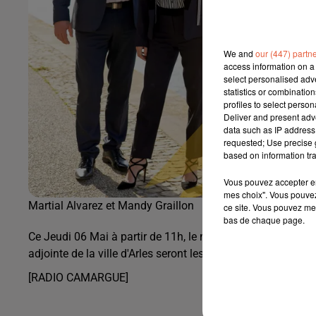
We and
our (447) partn
access information on a 
select personalised ad
statistics or combinatio
profiles to select person
Deliver and present adv
data such as IP address 
requested; Use precise g
based on information tra
Vous pouvez accepter en 
mes choix". Vous pouvez
Martial Alvarez et Mandy Graillon
ce site. Vous pouvez met
bas de chaque page.
Ce Jeudi 06 Mai à partir de 11h, le maire de Port du Saint
adjointe de la ville d'Arles seront les invités de Radio Cam
[RADIO CAMARGUE]