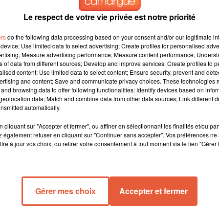
Le respect de votre vie privée est notre priorité
ers
do the following data processing based on your consent and/or our legitimate int
device; Use limited data to select advertising; Create profiles for personalised adver
vertising; Measure advertising performance; Measure content performance; Unders
ns of data from different sources; Develop and improve services; Create profiles to 
alised content; Use limited data to select content; Ensure security, prevent and detect
ertising and content; Save and communicate privacy choices. These technologies
and browsing data to offer following functionalities: Identify devices based on infor
eolocation data; Match and combine data from other data sources; Link different de
nsmitted automatically.
cliquant sur "Accepter et fermer", ou affiner en sélectionnant les finalités et/ou pa
 également refuser en cliquant sur "Continuer sans accepter". Vos préférences ne 
tre à jour vos choix, ou retirer votre consentement à tout moment via le lien "Gérer 
 Louis du Rhône , Martial Alvarez et Mandy Graillon, deuxième
argue.
Gérer mes choix
Accepter et fermer