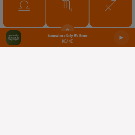
Balance
Scorpion
Sagittaire
Somewhere Only We Know
KEANE
Capricorne
Verseau
Poissons