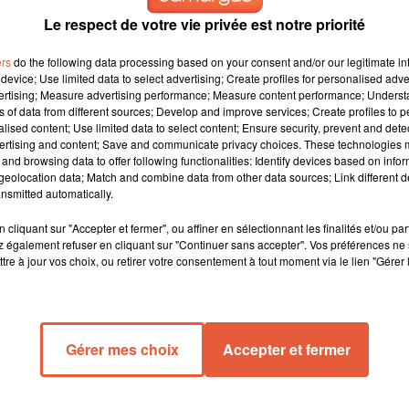
Le respect de votre vie privée est notre priorité
ers
do the following data processing based on your consent and/or our legitimate int
device; Use limited data to select advertising; Create profiles for personalised adver
vertising; Measure advertising performance; Measure content performance; Unders
ns of data from different sources; Develop and improve services; Create profiles to 
alised content; Use limited data to select content; Ensure security, prevent and detect
ertising and content; Save and communicate privacy choices. These technologies
and browsing data to offer following functionalities: Identify devices based on infor
eolocation data; Match and combine data from other data sources; Link different de
nsmitted automatically.
cliquant sur "Accepter et fermer", ou affiner en sélectionnant les finalités et/ou pa
 également refuser en cliquant sur "Continuer sans accepter". Vos préférences ne 
tre à jour vos choix, ou retirer votre consentement à tout moment via le lien "Gérer 
ient à Nîmes avec près de 7 000 matchs programmés
gage des images » dans le cadre du Off des Rencontre
Gérer mes choix
Accepter et fermer
vra jusqu'au 15 août. Plus de 4 000 joueurs, âgés de 7 à 77 ans
Nîmes et du TC Kennedy.