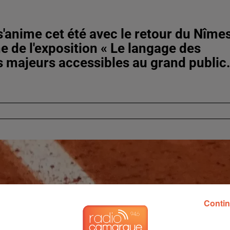
e s'anime cet été avec le retour du Nîme
e de l'exposition « Le langage des
s majeurs accessibles au grand public
Contin