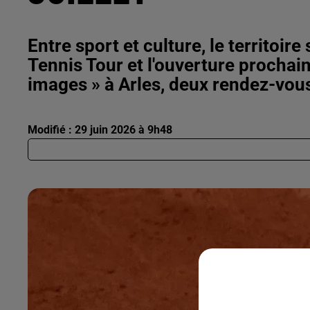
Entre sport et culture, le territoir
Tennis Tour et l'ouverture prochain
images » à Arles, deux rendez-vou
Modifié : 29 juin 2026 à 9h48