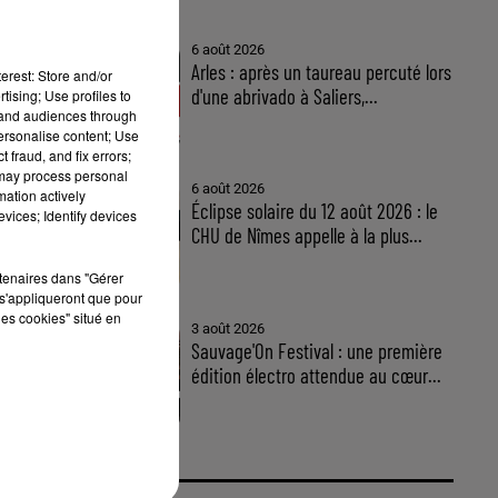
6 août 2026
Arles : après un taureau percuté lors
erest: Store and/or
d'une abrivado à Saliers,...
tising; Use profiles to
tand audiences through
personalise content; Use
 fraud, and fix errors;
 may process personal
6 août 2026
mation actively
Éclipse solaire du 12 août 2026 : le
vices; Identify devices
CHU de Nîmes appelle à la plus...
rtenaires dans "Gérer
s'appliqueront que pour
les cookies" situé en
,
3 août 2026
Sauvage'On Festival : une première
s.
édition électro attendue au cœur...
,