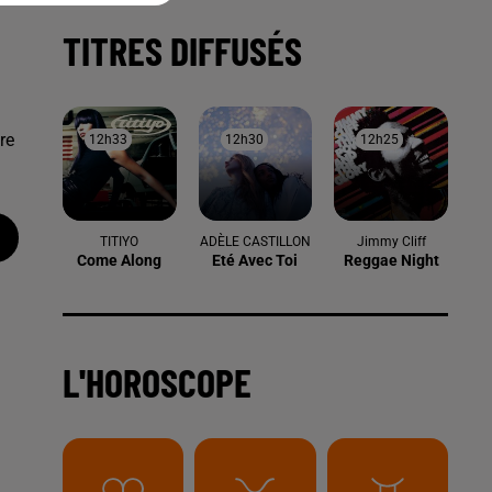
TITRES DIFFUSÉS
re
12h33
12h33
12h30
12h30
12h25
12h25
TITIYO
ADÈLE CASTILLON
Jimmy Cliff
Come Along
Eté Avec Toi
Reggae Night
L'HOROSCOPE