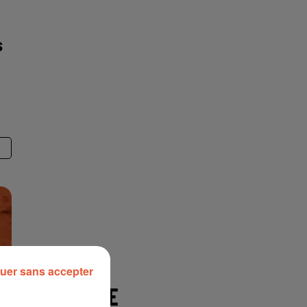
s
.
uer sans accepter
À LA UNE