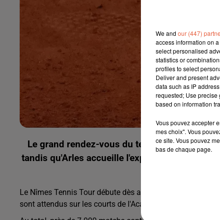
We and
our (447) partn
access information on a 
select personalised ad
statistics or combinatio
profiles to select person
Deliver and present adv
data such as IP address 
requested; Use precise g
based on information tra
Vous pouvez accepter en 
mes choix". Vous pouvez
ce site. Vous pouvez met
Le grand rendez-vous du tennis amateur rev
bas de chaque page.
tandis qu'Arles accueille l'exposition « Le lan
Le Nîmes Tennis Tour débute dès aujourd'hui et se poursui
sont attendus sur les courts de l'Académie des Hauts de 