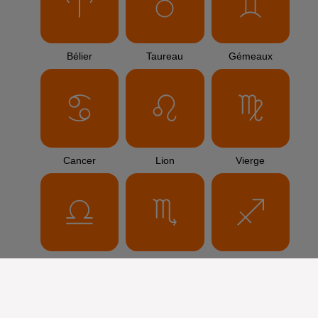
Bélier
Taureau
Gémeaux
Cancer
Lion
Vierge
Balance
Scorpion
Sagittaire