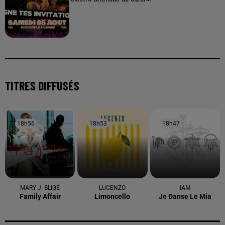
TITRES DIFFUSÉS
18h56
18h56
18h53
18h53
18h47
18h47
MARY J. BLIGE
LUCENZO
IAM
Family Affair
Limoncello
Je Danse Le Mia