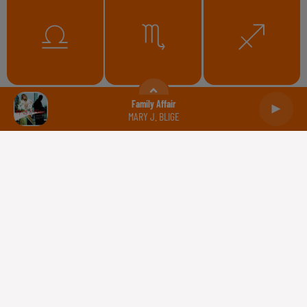
Balance
Scorpion
Sagittaire
Family Affair
MARY J. BLIGE
Capricorne
Verseau
Poissons