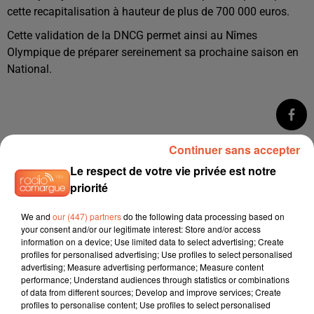
cette recapitalisation à hauteur de plus de 700 000 euros.
Cette validation de la DNCG permet ainsi au Nîmes
Olympique de préparer sereinement sa prochaine saison en
National.
Continuer sans accepter
Le respect de votre vie privée est notre
priorité
We and
our (447) partners
do the following data processing based on
your consent and/or our legitimate interest: Store and/or access
information on a device; Use limited data to select advertising; Create
profiles for personalised advertising; Use profiles to select personalised
advertising; Measure advertising performance; Measure content
performance; Understand audiences through statistics or combinations
of data from different sources; Develop and improve services; Create
profiles to personalise content; Use profiles to select personalised