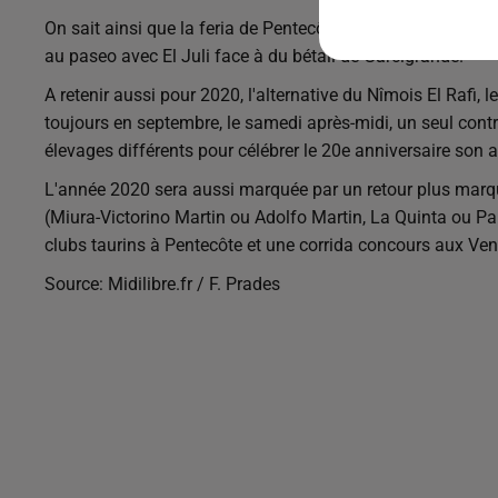
On sait ainsi que la feria de Pentecôte débutera avec un 
au paseo avec El Juli face à du bétail de Garcigrande.
A retenir aussi pour 2020, l'alternative du Nîmois El Rafi, 
toujours en septembre, le samedi après-midi, un seul contr
élevages différents pour célébrer le 20e anniversaire son a
L'année 2020 sera aussi marquée par un retour plus marq
(Miura-Victorino Martin ou Adolfo Martin, La Quinta ou Par
clubs taurins à Pentecôte et une corrida concours aux Ve
Source: Midilibre.fr / F. Prades