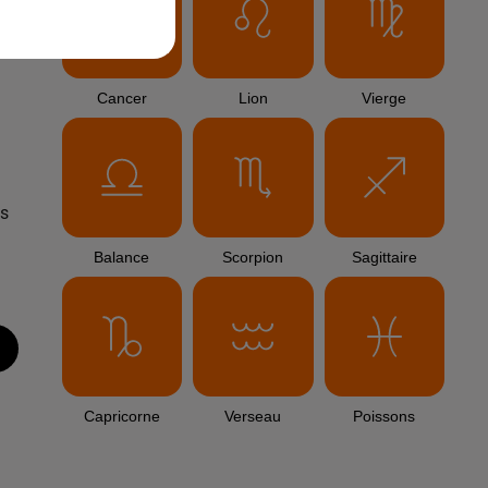
a
Cancer
Lion
Vierge
es
Balance
Scorpion
Sagittaire
Capricorne
Verseau
Poissons