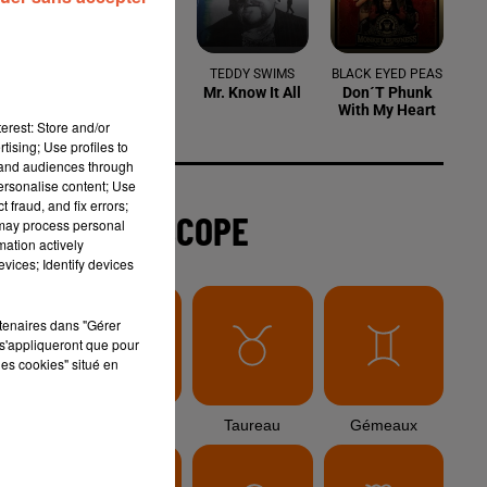
INDILA
TEDDY SWIMS
BLACK EYED PEAS
Tourner Dans
Mr. Know It All
Don´t Phunk
Le Vide
With My Heart
erest: Store and/or
tising; Use profiles to
tand audiences through
personalise content; Use
 fraud, and fix errors;
L'HOROSCOPE
 may process personal
mation actively
.
vices; Identify devices
rtenaires dans "Gérer
s'appliqueront que pour
u
les cookies" situé en
e
Bélier
Taureau
Gémeaux
e
sé.