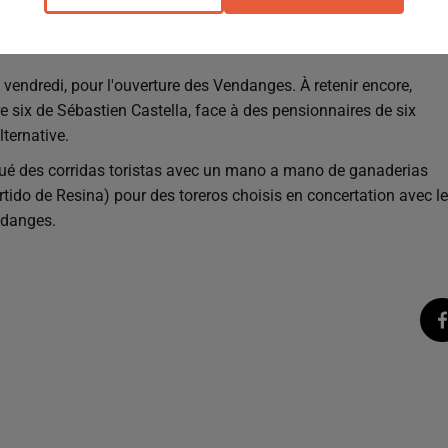
cartel haut de gamme le vendredi puisque Sébastien Castella ser
le vendredi, pour l'ouverture des Vendanges. À retenir encore,
e six de Sébastien Castella, face à des pensionnaires de six
lternative.
ué des corridas toristas avec un mano a mano de ganaderias
tido de Resina) pour des toreros choisis en concertation avec l
ndanges.