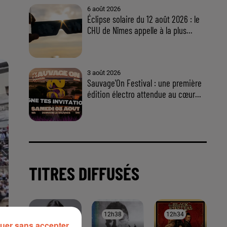
6 août 2026
Éclipse solaire du 12 août 2026 : le
CHU de Nîmes appelle à la plus...
3 août 2026
Sauvage'On Festival : une première
édition électro attendue au cœur...
TITRES DIFFUSÉS
12h41
12h41
12h38
12h38
12h34
12h34
uer sans accepter