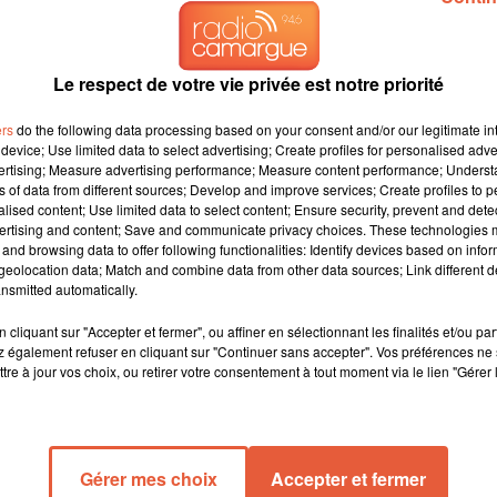
Le respect de votre vie privée est notre priorité
ers
do the following data processing based on your consent and/or our legitimate int
device; Use limited data to select advertising; Create profiles for personalised adver
vertising; Measure advertising performance; Measure content performance; Unders
ns of data from different sources; Develop and improve services; Create profiles to 
alised content; Use limited data to select content; Ensure security, prevent and detect
ative d'El Rafi et une place plus grand accordée aux corridas toristas.
ertising and content; Save and communicate privacy choices. These technologies
urse camarguaise : voici en chiffres les spectacles
and browsing data to offer following functionalities: Identify devices based on infor
arènes de Nîmes lors des ferias de Pentecôte et des Vendanges
eolocation data; Match and combine data from other data sources; Link different de
nsmitted automatically.
 organisera puisque la délégation de service public lui a été à
4.
cliquant sur "Accepter et fermer", ou affiner en sélectionnant les finalités et/ou pa
 également refuser en cliquant sur "Continuer sans accepter". Vos préférences ne 
té transmis aux élus nîmois en prévision du conseil municipal d
tre à jour vos choix, ou retirer votre consentement à tout moment via le lien "Gérer 
rnier de reconduire Simon Casas.
jet de programmation détaillée pour l’année 2020 que Midi Libr
ls qui ne le sont pas moins. "A défaut de pouvoir mettre en œuvr
Gérer mes choix
Accepter et fermer
e programmation de qualité équivalente", est-il toutefois préci