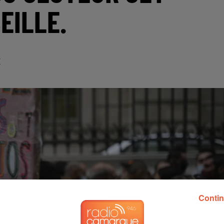
EILLE.
E
Contin