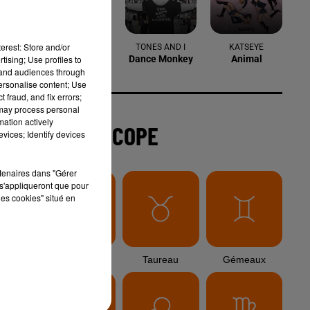
6 août 2026
Arles : après un taureau percuté lors
erest: Store and/or
d'une abrivado à Saliers,...
tising; Use profiles to
tand audiences through
personalise content; Use
 fraud, and fix errors;
 may process personal
6 août 2026
mation actively
Éclipse solaire du 12 août 2026 : le
vices; Identify devices
CHU de Nîmes appelle à la plus...
rtenaires dans "Gérer
s'appliqueront que pour
les cookies" situé en
3 août 2026
Sauvage'On Festival : une première
édition électro attendue au cœur...