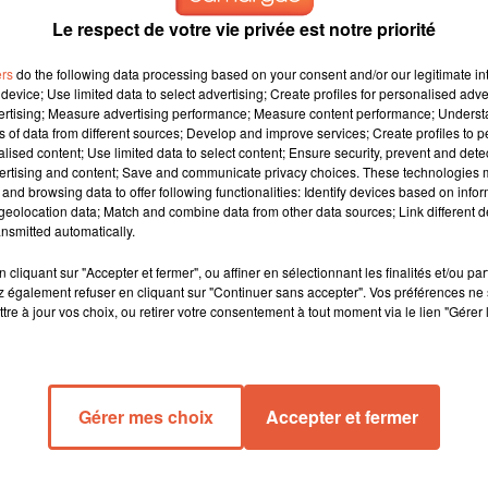
Le respect de votre vie privée est notre priorité
ers
do the following data processing based on your consent and/or our legitimate int
device; Use limited data to select advertising; Create profiles for personalised adver
vertising; Measure advertising performance; Measure content performance; Unders
ns of data from different sources; Develop and improve services; Create profiles to 
alised content; Use limited data to select content; Ensure security, prevent and detect
ertising and content; Save and communicate privacy choices. These technologies
and browsing data to offer following functionalities: Identify devices based on infor
eolocation data; Match and combine data from other data sources; Link different de
nsmitted automatically.
cliquant sur "Accepter et fermer", ou affiner en sélectionnant les finalités et/ou pa
 manifestation
 également refuser en cliquant sur "Continuer sans accepter". Vos préférences ne 
 ils doivent
tre à jour vos choix, ou retirer votre consentement à tout moment via le lien "Gérer 
uvoir
a presse à 11h
annoncé
Gérer mes choix
Accepter et fermer