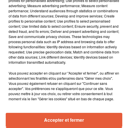
profiles for personalised advertising; Use profiles to select personalised
advertising; Measure advertising performance; Measure content
performance; Understand audiences through statistics or combinations
of data from different sources; Develop and improve services; Create
profiles to personalise content; Use profiles to select personalised
content; Use limited data to select content; Ensure security, prevent and
detect fraud, and fix errors; Deliver and present advertising and content;
Save and communicate privacy choices. These technologies may
process personal data such as IP address and browsing data to offer
following functionalities: Identify devices based on information actively
requested; Use precise geolocation data; Match and combine data from
other data sources; Link different devices; Identify devices based on
information transmitted automatically.
À LA UNE
Vous pouvez accepter en cliquant sur "Accepter et fermer", ou affiner en
sélectionnant les finalités et/ou partenaires dans "Gérer mes choix".
Vous pouvez également refuser en cliquant sur "Continuer sans
accepter". Vos préférences ne s'appliqueront que pour ce site. Vous
3 août 2026
pouvez mettre à jour vos choix, ou retirer votre consentement à tout
Sauvage'On Festival : une première édition
moment via le lien "Gérer les cookies" situé en bas de chaque page.
électro attendue au cœur...
Accepter et fermer
3 août 2026