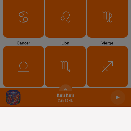
Cancer
Lion
Vierge
Balance
Scorpion
Sagittaire
Maria Maria
SANTANA