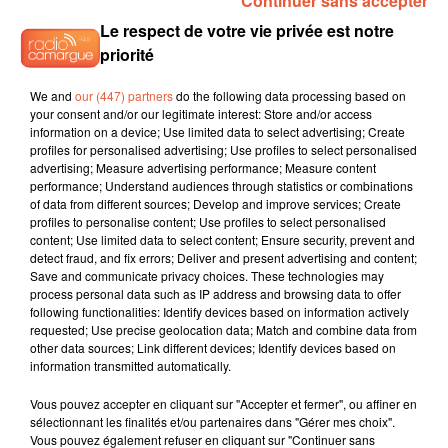
Continuer sans accepter
et se répliquer. Le troisième anticorps candidat au traitement
Le respect de votre vie privée est notre
de Lilly agit sur une partie différente du virus et sera très
priorité
probablement testé en combinaison avec l'un ou les deux
autres, a expliqué Daniel Skovronsky.
We and
our (447) partners
do the following data processing based on
your consent and/or our legitimate interest: Store and/or access
Source: midilibre.fr
information on a device; Use limited data to select advertising; Create
profiles for personalised advertising; Use profiles to select personalised
advertising; Measure advertising performance; Measure content
performance; Understand audiences through statistics or combinations
of data from different sources; Develop and improve services; Create
profiles to personalise content; Use profiles to select personalised
content; Use limited data to select content; Ensure security, prevent and
detect fraud, and fix errors; Deliver and present advertising and content;
Save and communicate privacy choices. These technologies may
process personal data such as IP address and browsing data to offer
following functionalities: Identify devices based on information actively
requested; Use precise geolocation data; Match and combine data from
other data sources; Link different devices; Identify devices based on
information transmitted automatically.
À LA UNE
Vous pouvez accepter en cliquant sur "Accepter et fermer", ou affiner en
sélectionnant les finalités et/ou partenaires dans "Gérer mes choix".
Vous pouvez également refuser en cliquant sur "Continuer sans