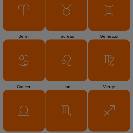
Bélier
Taureau
Gémeaux
Cancer
Lion
Vierge