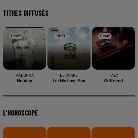
TITRES DIFFUSÉS
19h55
19h55
19h51
19h51
19h48
19h48
MADONNA
DJ SNAKE
TAYC
Holiday
Let Me Love You
Girlfriend
L'HOROSCOPE