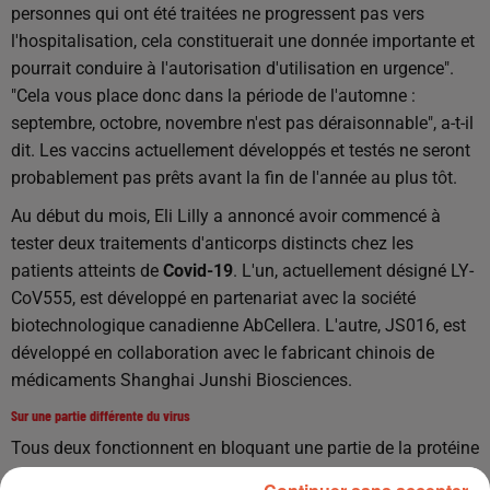
personnes qui ont été traitées ne progressent pas vers
l'hospitalisation, cela constituerait une donnée importante et
pourrait conduire à l'autorisation d'utilisation en urgence".
"Cela vous place donc dans la période de l'automne :
septembre, octobre, novembre n'est pas déraisonnable", a-t-il
dit. Les vaccins actuellement développés et testés ne seront
probablement pas prêts avant la fin de l'année au plus tôt.
Au début du mois, Eli Lilly a annoncé avoir commencé à
tester deux traitements d'anticorps distincts chez les
patients atteints de
Covid-19
. L'un, actuellement désigné LY-
CoV555, est développé en partenariat avec la société
biotechnologique canadienne AbCellera. L'autre, JS016, est
développé en collaboration avec le fabricant chinois de
médicaments Shanghai Junshi Biosciences.
Sur une partie différente du virus
Tous deux fonctionnent en bloquant une partie de la protéine
du virus qu'il utilise pour pénétrer dans les cellules humaines