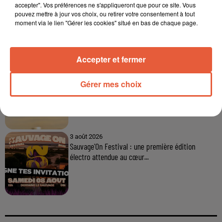
6 août 2026
accepter". Vos préférences ne s'appliqueront que pour ce site. Vous
Arles : après un taureau percuté lors d'une
pouvez mettre à jour vos choix, ou retirer votre consentement à tout
moment via le lien "Gérer les cookies" situé en bas de chaque page.
abrivado à Saliers,...
Accepter et fermer
6 août 2026
Éclipse solaire du 12 août 2026 : le CHU de Nîmes
Gérer mes choix
appelle à la plus...
3 août 2026
Sauvage'On Festival : une première édition
électro attendue au cœur...