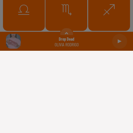
Balance
Scorpion
Sagittaire
Drop Dead
OLIVIA RODRIGO
Capricorne
Verseau
Poissons