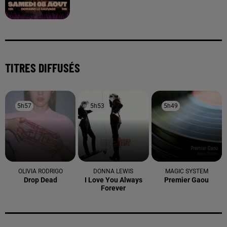
TITRES DIFFUSÉS
5h57
5h57
5h53
5h53
5h49
5h49
OLIVIA RODRIGO
DONNA LEWIS
MAGIC SYSTEM
Drop Dead
I Love You Always
Premier Gaou
Forever