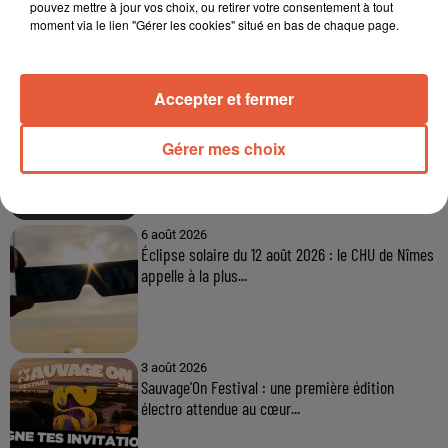
pouvez mettre à jour vos choix, ou retirer votre consentement à tout
moment via le lien "Gérer les cookies" situé en bas de chaque page.
À LA UNE
Accepter et fermer
6 août 2026
Arles : après un taureau percuté lors d'une
abrivado à Saliers,...
Gérer mes choix
6 août 2026
Éclipse solaire du 12 août 2026 : le CHU de Nîmes
appelle à la plus...
3 août 2026
Sauvage'On Festival : une première édition
électro attendue au cœur...