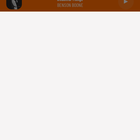
BENSON BOONE
Capricorne
Verseau
Poissons
Gestion des cookies
Plan du site
Règlement des jeux concours
Régie Publicitaire