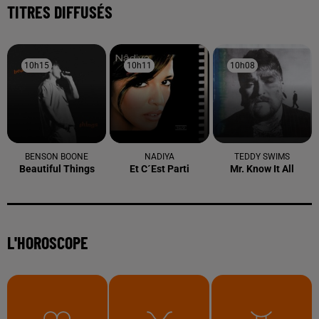
TITRES DIFFUSÉS
10h15
10h15
10h11
10h11
10h08
10h08
BENSON BOONE
NADIYA
TEDDY SWIMS
Beautiful Things
Et C´est Parti
Mr. Know It All
L'HOROSCOPE