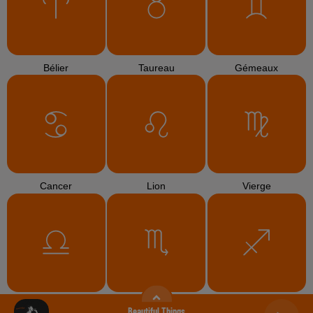
Bélier
Taureau
Gémeaux
Cancer
Lion
Vierge
Balance
Scorpion
Sagittaire
Beautiful Things