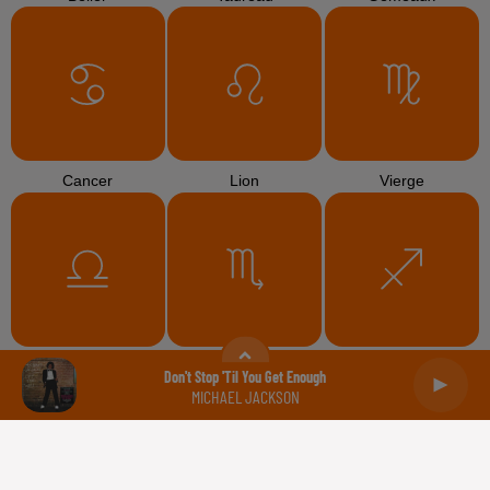
Cancer
Lion
Vierge
Balance
Scorpion
Sagittaire
Don't Stop 'til You Get Enough
MICHAEL JACKSON