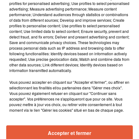
profiles for personalised advertising; Use profiles to select personalised
advertising; Measure advertising performance; Measure content
performance; Understand audiences through statistics or combinations
of data from different sources; Develop and improve services; Create
profiles to personalise content; Use profiles to select personalised
content; Use limited data to select content; Ensure security, prevent and
detect fraud, and fix errors; Deliver and present advertising and content;
Save and communicate privacy choices. These technologies may
process personal data such as IP address and browsing data to offer
following functionalities: Identify devices based on information actively
requested; Use precise geolocation data; Match and combine data from
other data sources; Link different devices; Identify devices based on
information transmitted automatically.
À LA UNE
Vous pouvez accepter en cliquant sur "Accepter et fermer", ou affiner en
sélectionnant les finalités et/ou partenaires dans "Gérer mes choix".
Vous pouvez également refuser en cliquant sur "Continuer sans
6 août 2026
accepter". Vos préférences ne s'appliqueront que pour ce site. Vous
Arles : après un taureau percuté lors d'une
pouvez mettre à jour vos choix, ou retirer votre consentement à tout
abrivado à Saliers,...
moment via le lien "Gérer les cookies" situé en bas de chaque page.
Accepter et fermer
6 août 2026