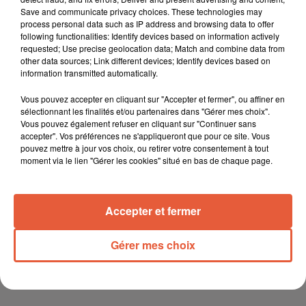
Save and communicate privacy choices. These technologies may
process personal data such as IP address and browsing data to offer
following functionalities: Identify devices based on information actively
6 août 2026
requested; Use precise geolocation data; Match and combine data from
Arles : après un taureau percuté lors d'une
other data sources; Link different devices; Identify devices based on
abrivado à Saliers,...
information transmitted automatically.
Vous pouvez accepter en cliquant sur "Accepter et fermer", ou affiner en
sélectionnant les finalités et/ou partenaires dans "Gérer mes choix".
Vous pouvez également refuser en cliquant sur "Continuer sans
6 août 2026
accepter". Vos préférences ne s'appliqueront que pour ce site. Vous
Éclipse solaire du 12 août 2026 : le CHU de Nîmes
pouvez mettre à jour vos choix, ou retirer votre consentement à tout
appelle à la plus...
moment via le lien "Gérer les cookies" situé en bas de chaque page.
Accepter et fermer
Gérer mes choix
TITRES DIFFUSÉS