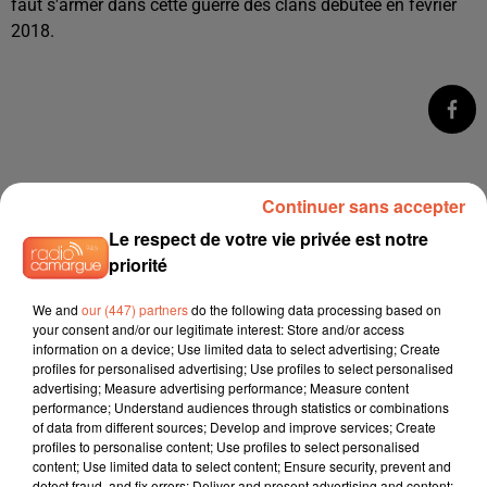
faut s'armer dans cette guerre des clans débutée en février
2018.
Continuer sans accepter
Le respect de votre vie privée est notre
priorité
We and
our (447) partners
do the following data processing based on
your consent and/or our legitimate interest: Store and/or access
À LA UNE
information on a device; Use limited data to select advertising; Create
profiles for personalised advertising; Use profiles to select personalised
advertising; Measure advertising performance; Measure content
9h00
performance; Understand audiences through statistics or combinations
Festival Peplum 2026 : Arles célèbre l'Antiquité
of data from different sources; Develop and improve services; Create
sous les étoiles...
profiles to personalise content; Use profiles to select personalised
content; Use limited data to select content; Ensure security, prevent and
detect fraud, and fix errors; Deliver and present advertising and content;