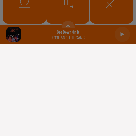
Balance
Scorpion
Sagittaire
Get Down On It
KOOL AND THE GANG
Capricorne
Verseau
Poissons