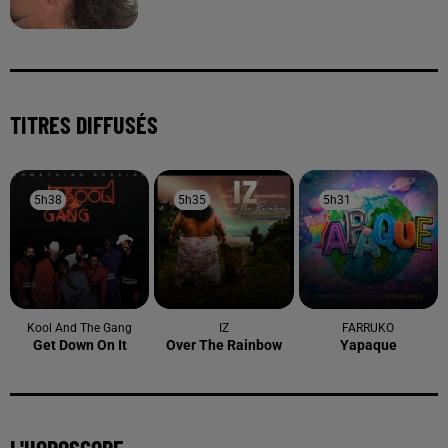
TITRES DIFFUSÉS
5h38
5h38
5h35
5h35
5h31
5h31
Kool And The Gang
IZ
FARRUKO
Get Down On It
Over The Rainbow
Yapaque