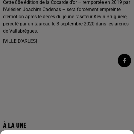
Cette 88e édition de la Cocarde d’or – remportée en 2019 par
l’Arlésien Joachim Cadenas – sera forcément empreinte
d’émotion après le décès du jeune raseteur Kévin Bruguière,
percuté par un taureau le 3 septembre 2020 dans les arènes
de Vallabrègues.
[VILLE D'ARLES]