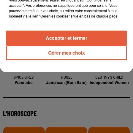
accepter". Vos préférences ne s'appliqueront que pour ce site. Vous
pouvez mettre à jour vos choix, ou retirer votre consentement à tout
moment via le lien "Gérer les cookies" situé en bas de chaque page.
À LA UNE
Accepter et fermer
Gérer mes choix
12h21
Arles : après un taureau percuté lors d'une
abrivado à Saliers,...
12h13
Éclipse solaire du 12 août 2026 : le CHU de Nîmes
appelle à la plus...
3 août 2026