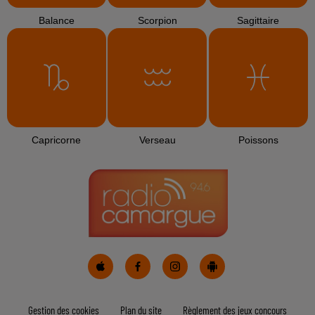
L'HOROSCOPE
Bélier
Taureau
Gémeaux