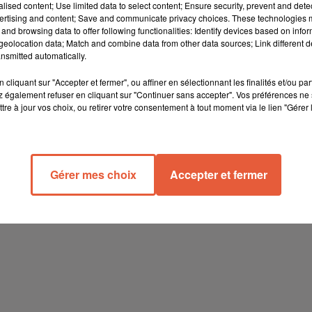
alised content; Use limited data to select content; Ensure security, prevent and detect
ertising and content; Save and communicate privacy choices. These technologies
and browsing data to offer following functionalities: Identify devices based on infor
eolocation data; Match and combine data from other data sources; Link different de
nsmitted automatically.
cliquant sur "Accepter et fermer", ou affiner en sélectionnant les finalités et/ou pa
 également refuser en cliquant sur "Continuer sans accepter". Vos préférences ne 
tre à jour vos choix, ou retirer votre consentement à tout moment via le lien "Gérer 
Gérer mes choix
Accepter et fermer