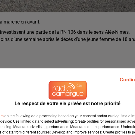
la marche en avant.
s investissent une partie de la RN 106 dans le sens Alès-Nimes,
t moins d’une semaine après le décès d’une jeune femme de 18 an
Contin
Le respect de votre vie privée est notre priorité
ers
do the following data processing based on your consent and/or our legitimate int
device; Use limited data to select advertising; Create profiles for personalised adver
vertising; Measure advertising performance; Measure content performance; Unders
ns of data from different sources; Develop and improve services; Create profiles to 