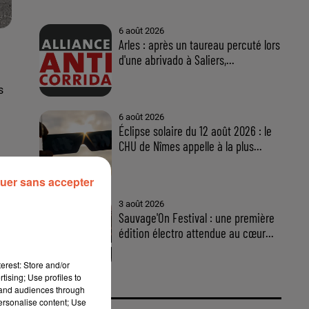
6 août 2026
Arles : après un taureau percuté lors
d'une abrivado à Saliers,...
s
6 août 2026
Éclipse solaire du 12 août 2026 : le
CHU de Nîmes appelle à la plus...
uer sans accepter
3 août 2026
Sauvage'On Festival : une première
édition électro attendue au cœur...
erest: Store and/or
tising; Use profiles to
tand audiences through
personalise content; Use