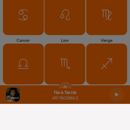
Cancer
Lion
Vierge
Balance
Scorpion
Sagittaire
This Is The Life
AMY MACDONALD