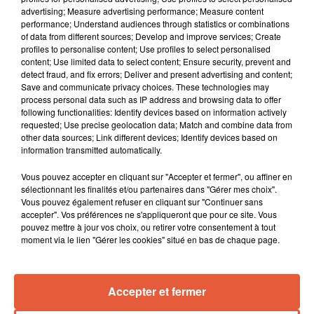
advertising; Measure advertising performance; Measure content
performance; Understand audiences through statistics or combinations
of data from different sources; Develop and improve services; Create
profiles to personalise content; Use profiles to select personalised
content; Use limited data to select content; Ensure security, prevent and
detect fraud, and fix errors; Deliver and present advertising and content;
Save and communicate privacy choices. These technologies may
process personal data such as IP address and browsing data to offer
following functionalities: Identify devices based on information actively
requested; Use precise geolocation data; Match and combine data from
other data sources; Link different devices; Identify devices based on
information transmitted automatically.
À LA UNE
Vous pouvez accepter en cliquant sur "Accepter et fermer", ou affiner en
sélectionnant les finalités et/ou partenaires dans "Gérer mes choix".
Vous pouvez également refuser en cliquant sur "Continuer sans
9h00
accepter". Vos préférences ne s'appliqueront que pour ce site. Vous
Festival Peplum 2026 : Arles célèbre l'Antiquité
pouvez mettre à jour vos choix, ou retirer votre consentement à tout
moment via le lien "Gérer les cookies" situé en bas de chaque page.
sous les étoiles...
Accepter et fermer
6 août 2026