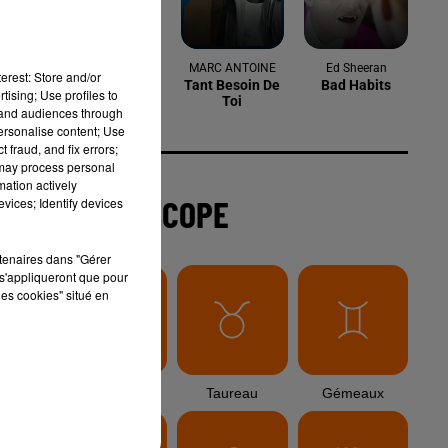
6 août 2026
Arles : après un taureau percuté lors
erest: Store and/or
d'une abrivado à Saliers,...
tising; Use profiles to
tand audiences through
personalise content; Use
 fraud, and fix errors;
 may process personal
6 août 2026
e
mation actively
Éclipse solaire du 12 août 2026 : le
vices; Identify devices
CHU de Nîmes appelle à la plus...
rtenaires dans "Gérer
s'appliqueront que pour
les cookies" situé en
3 août 2026
Sauvage'On Festival : une première
édition électro attendue au cœur...