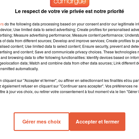
Le respect de votre vie privée est notre priorité
ers
do the following data processing based on your consent and/or our legitimate int
device; Use limited data to select advertising; Create profiles for personalised adver
vertising; Measure advertising performance; Measure content performance; Unders
is... et une jeune conductrice! Une grande imprudente sur les
ns of data from different sources; Develop and improve services; Create profiles to 
alised content; Use limited data to select content; Ensure security, prevent and detect
ertising and content; Save and communicate privacy choices. These technologies
e a forcé un barrage de gendarmerie à vive allure dans la nuit d
and browsing data to offer following functionalities: Identify devices based on infor
eolocation data; Match and combine data from other data sources; Link different de
nsmitted automatically.
is en fourrière.
cliquant sur "Accepter et fermer", ou affiner en sélectionnant les finalités et/ou pa
 également refuser en cliquant sur "Continuer sans accepter". Vos préférences ne 
tre à jour vos choix, ou retirer votre consentement à tout moment via le lien "Gérer 
Gérer mes choix
Accepter et fermer