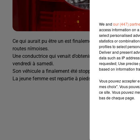
We and
our (447) partn
access information on a 
select personalised ad
Ce qui aurait pu être un est finalement une femme cette fo
statistics or combinatio
profiles to select person
routes nîmoises.
Deliver and present adv
Une conductrice qui venait d’obtenir son permis de conduir
data such as IP address 
vendredi à samedi.
requested; Use precise g
based on information tra
Son véhicule a finalement été stoppé par une herse.
La jeune femme est repartie à pieds et son véhicule a été m
Vous pouvez accepter en 
mes choix". Vous pouvez
ce site. Vous pouvez met
bas de chaque page.