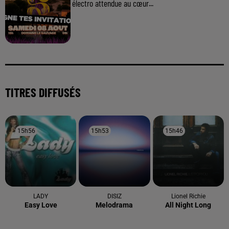
électro attendue au cœur...
TITRES DIFFUSÉS
15h56
15h56
15h53
15h53
15h46
15h46
LADY
DISIZ
Lionel Richie
Easy Love
Melodrama
All Night Long