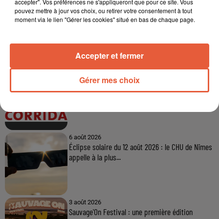
accepter". Vos préférences ne s'appliqueront que pour ce site. Vous
pouvez mettre à jour vos choix, ou retirer votre consentement à tout
moment via le lien "Gérer les cookies" situé en bas de chaque page.
À LA UNE
Accepter et fermer
6 août 2026
Gérer mes choix
Arles : après un taureau percuté lors d'une
abrivado à Saliers,...
6 août 2026
Éclipse solaire du 12 août 2026 : le CHU de Nîmes
appelle à la plus...
3 août 2026
Sauvage'On Festival : une première édition