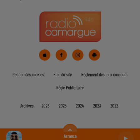
Bélier
Taureau
Gémeaux
Cancer
Lion
Vierge
Balance
Scorpion
Sagittaire
Arranca