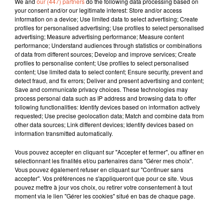
We and
our (447) partners
do the following data processing based on
your consent and/or our legitimate interest: Store and/or access
information on a device; Use limited data to select advertising; Create
profiles for personalised advertising; Use profiles to select personalised
advertising; Measure advertising performance; Measure content
performance; Understand audiences through statistics or combinations
of data from different sources; Develop and improve services; Create
profiles to personalise content; Use profiles to select personalised
content; Use limited data to select content; Ensure security, prevent and
detect fraud, and fix errors; Deliver and present advertising and content;
Save and communicate privacy choices. These technologies may
process personal data such as IP address and browsing data to offer
following functionalities: Identify devices based on information actively
requested; Use precise geolocation data; Match and combine data from
other data sources; Link different devices; Identify devices based on
information transmitted automatically.
Vous pouvez accepter en cliquant sur "Accepter et fermer", ou affiner en
sélectionnant les finalités et/ou partenaires dans "Gérer mes choix".
Vous pouvez également refuser en cliquant sur "Continuer sans
À LA UNE
accepter". Vos préférences ne s'appliqueront que pour ce site. Vous
pouvez mettre à jour vos choix, ou retirer votre consentement à tout
moment via le lien "Gérer les cookies" situé en bas de chaque page.
6 août 2026
Arles : après un taureau percuté lors d'une