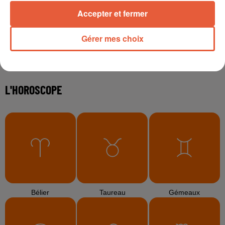
abrivado à Saliers,...
Accepter et fermer
Gérer mes choix
6 août 2026
Éclipse solaire du 12 août 2026 : le CHU de Nîmes
appelle à la plus...
3 août 2026
Sauvage'On Festival : une première édition
électro attendue au cœur...