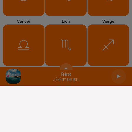
Cancer
Lion
Vierge
Balance
Scorpion
Sagittaire
Frérot
JÉRÉMY FREROT
Capricorne
Verseau
Poissons