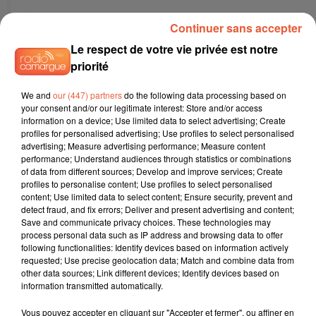
Continuer sans accepter
“Ces groupes nous ont mis en relation
avec les prestataires de la collecte de
Le respect de votre vie privée est notre
déchets français pour qu’on récupère des
priorité
déchets plastiques, et aussi avec des
We and
our (447) partners
do the following data processing based on
producteurs de PET, pour voir s’ils
your consent and/or our legitimate interest: Store and/or access
accepteraient de travailler avec
information on a device; Use limited data to select advertising; Create
profiles for personalised advertising; Use profiles to select personalised
nos matières recyclées. Ce club de
advertising; Measure advertising performance; Measure content
marques nous aide aussi à tester notre
performance; Understand audiences through statistics or combinations
of data from different sources; Develop and improve services; Create
matériau sur les produits qu’elles
profiles to personalise content; Use profiles to select personalised
vendent. Nestlé envisage même de
content; Use limited data to select content; Ensure security, prevent and
detect fraud, and fix errors; Deliver and present advertising and content;
remplacer le plastique de ses pots de
Save and communicate privacy choices. These technologies may
yaourt, qui se recycle très mal, par du
process personal data such as IP address and browsing data to offer
PET", détaille Alain Marty.
following functionalities: Identify devices based on information actively
requested; Use precise geolocation data; Match and combine data from
other data sources; Link different devices; Identify devices based on
information transmitted automatically.
Aussi bien entouré, Carbios peut avoir de
grandes ambitions. L’entreprise construit un
Vous pouvez accepter en cliquant sur "Accepter et fermer", ou affiner en