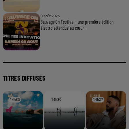
3 août 2026
Sauvage'On Festival : une première édition
électro attendue au cœur...
TITRES DIFFUSÉS
14h35
14h35
14h30
14h30
14h27
14h27