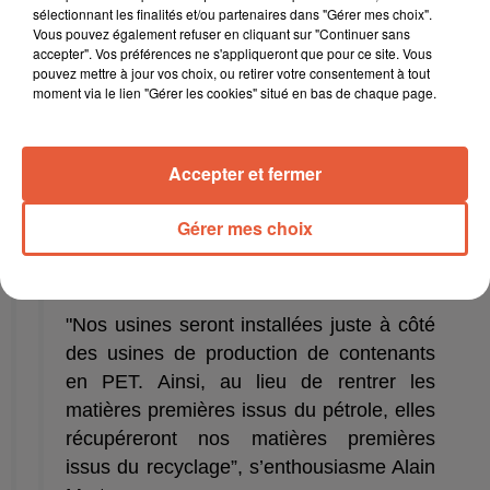
démonstrateur industriel dans la banlieue de
sélectionnant les finalités et/ou partenaires dans "Gérer mes choix".
Vous pouvez également refuser en cliquant sur "Continuer sans
Lyon, capable de recycler 2000 tonnes de PET,
accepter". Vos préférences ne s'appliqueront que pour ce site. Vous
qui sera opérationnel en 2021. Deux ans plus
pouvez mettre à jour vos choix, ou retirer votre consentement à tout
moment via le lien "Gérer les cookies" situé en bas de chaque page.
tard, la start-up clermontoise se voit construire
une énorme usine européenne d'une capacité
de 100.000 tonnes par an, et une dizaine
Accepter et fermer
d’autres dans le monde avant 2030.
Gérer mes choix
Réhabiliter le plastique
"Nos usines seront installées juste à côté
des usines de production de contenants
en PET. Ainsi, au lieu de rentrer les
matières premières issus du pétrole, elles
récupéreront nos matières premières
issus du recyclage”, s’enthousiasme Alain