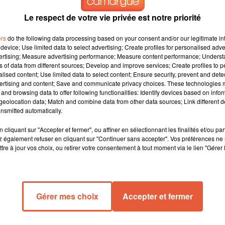
Le respect de votre vie privée est notre priorité
ers
do the following data processing based on your consent and/or our legitimate int
device; Use limited data to select advertising; Create profiles for personalised adver
vertising; Measure advertising performance; Measure content performance; Unders
ns of data from different sources; Develop and improve services; Create profiles to 
alised content; Use limited data to select content; Ensure security, prevent and detect
muns... Et
ertising and content; Save and communicate privacy choices. These technologies
réseaux...
and browsing data to offer following functionalities: Identify devices based on infor
eolocation data; Match and combine data from other data sources; Link different de
 SNCF ! Les
nsmitted automatically.
’Etat et des
 CGT
cliquant sur "Accepter et fermer", ou affiner en sélectionnant les finalités et/ou pa
 également refuser en cliquant sur "Continuer sans accepter". Vos préférences ne 
tre à jour vos choix, ou retirer votre consentement à tout moment via le lien "Gérer 
Gérer mes choix
Accepter et fermer