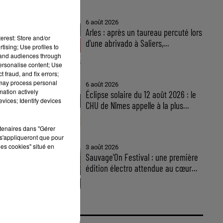
6 août 2026
Arles : après un taureau percuté lors
erest: Store and/or
d'une abrivado à Saliers,...
tising; Use profiles to
tand audiences through
personalise content; Use
 fraud, and fix errors;
 may process personal
6 août 2026
mation actively
Éclipse solaire du 12 août 2026 : le
vices; Identify devices
CHU de Nîmes appelle à la plus...
rtenaires dans "Gérer
s'appliqueront que pour
les cookies" situé en
3 août 2026
Sauvage'On Festival : une première
édition électro attendue au cœur...