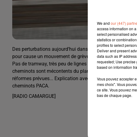
We and
our (447) partn
access information on a 
select personalised ad
statistics or combinatio
profiles to select person
Des perturbations aujourd’hui dans les transports en com
Deliver and present adv
pour cause un mouvement de grève impact quasi tous les 
data such as IP address 
requested; Use precise g
Pas de tramway, très peu de lignes de bus... Idem pour la
based on information tra
cheminots sont mécontents du plan de relance décidé par l
réformes prévues... Explication avec Nathalie Marin de la
Vous pouvez accepter en 
mes choix". Vous pouvez
cheminots PACA.
ce site. Vous pouvez met
bas de chaque page.
[RADIO CAMARGUE]