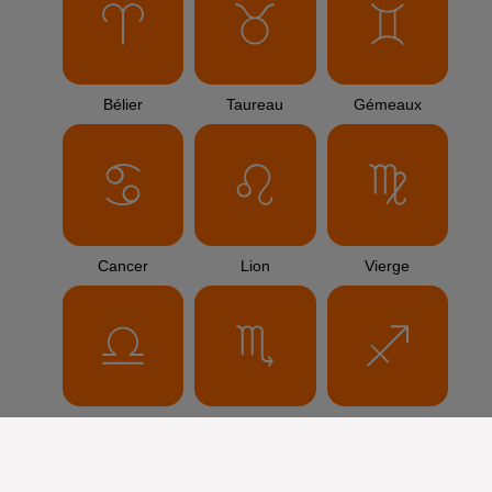
Bélier
Taureau
Gémeaux
Cancer
Lion
Vierge
Balance
Scorpion
Sagittaire