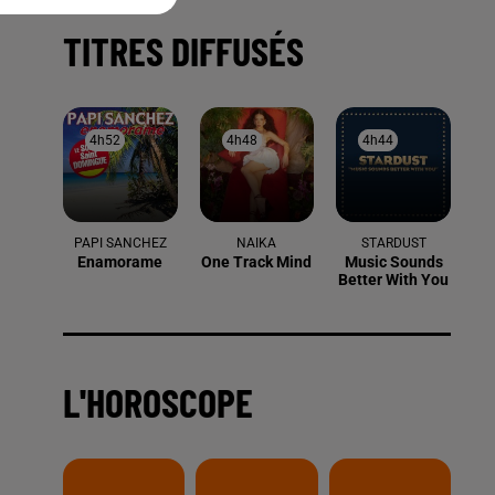
TITRES DIFFUSÉS
4h52
4h52
4h48
4h48
4h44
4h44
PAPI SANCHEZ
NAIKA
STARDUST
Enamorame
One Track Mind
Music Sounds
Better With You
L'HOROSCOPE