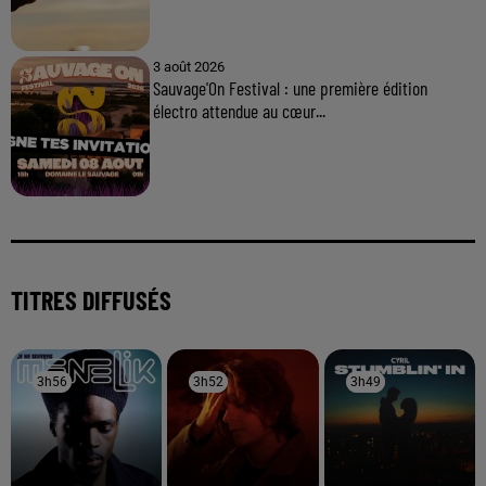
3 août 2026
Sauvage'On Festival : une première édition
électro attendue au cœur...
TITRES DIFFUSÉS
3h56
3h56
3h52
3h52
3h49
3h49