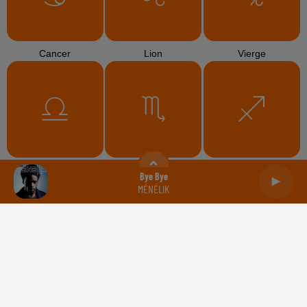
Cancer
Lion
Vierge
Balance
Scorpion
Sagittaire
Bye Bye
MÉNÉLIK
Capricorne
Verseau
Poissons