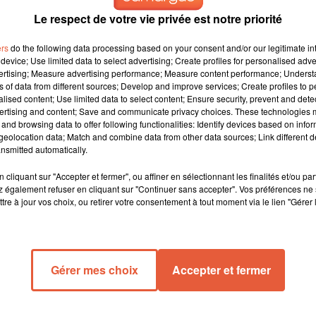
Le respect de votre vie privée est notre priorité
ers
do the following data processing based on your consent and/or our legitimate int
device; Use limited data to select advertising; Create profiles for personalised adver
vertising; Measure advertising performance; Measure content performance; Unders
ns of data from different sources; Develop and improve services; Create profiles to 
alised content; Use limited data to select content; Ensure security, prevent and detect
ertising and content; Save and communicate privacy choices. These technologies
and browsing data to offer following functionalities: Identify devices based on infor
eolocation data; Match and combine data from other data sources; Link different de
nsmitted automatically.
cliquant sur "Accepter et fermer", ou affiner en sélectionnant les finalités et/ou pa
 également refuser en cliquant sur "Continuer sans accepter". Vos préférences ne 
 gouvernement
tre à jour vos choix, ou retirer votre consentement à tout moment via le lien "Gérer 
aire des cours
ations à la
centre d’arts
n système
Gérer mes choix
Accepter et fermer
 le contact
tiquants ...