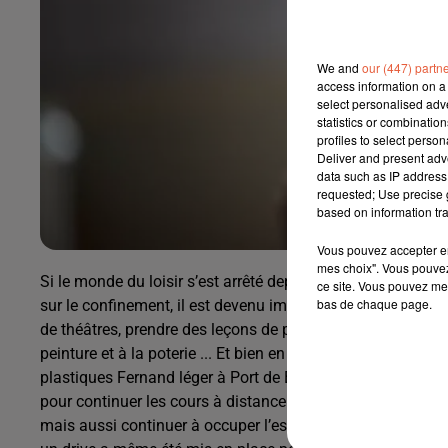
We and
our (447) partn
access information on a 
select personalised ad
statistics or combinatio
profiles to select person
Deliver and present adv
data such as IP address 
requested; Use precise g
based on information tra
Vous pouvez accepter en 
mes choix". Vous pouvez
Si le monde du loisir s’est arrêté depuis les annonces du
ce site. Vous pouvez met
bas de chaque page.
sur le confinement, il est devenu impossible de retourner f
de théâtres, prendre des leçons de piano ou aussi des initi
peinture et à la poterie ... Et bien en dépit des mesures, le 
plastiques Fernand léger à Port de Bouc a mis en place u
pour continuer les cours à distance et en ligne pour garder
mais aussi continuer à occuper l’esprit et les mains des pra