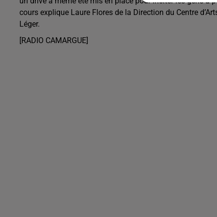
un drive a même été mis en place pour inciter les gens à p
cours explique Laure Flores de la Direction du Centre d’Ar
Léger.
[RADIO CAMARGUE]