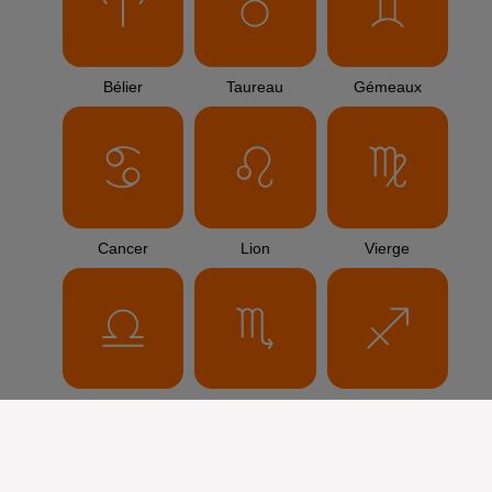
Bélier
Taureau
Gémeaux
Cancer
Lion
Vierge
Balance
Scorpion
Sagittaire