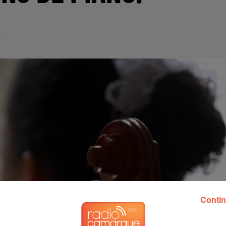
E
Contin