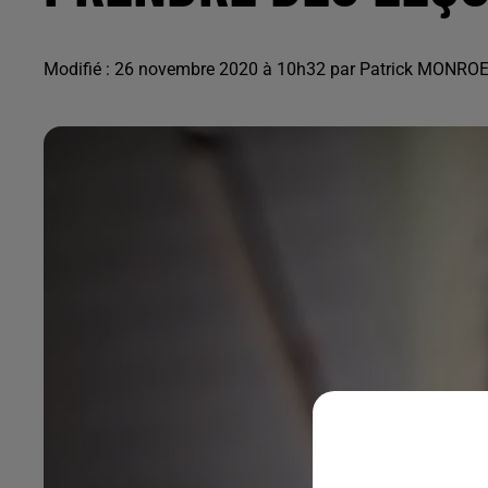
Modifié : 26 novembre 2020 à 10h32 par Patrick MONRO