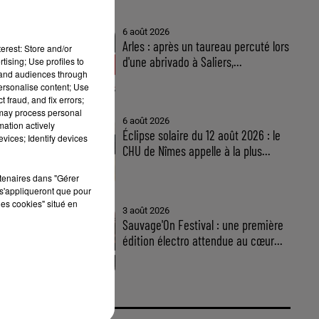
6 août 2026
Arles : après un taureau percuté lors
erest: Store and/or
d'une abrivado à Saliers,...
tising; Use profiles to
tand audiences through
personalise content; Use
 fraud, and fix errors;
 may process personal
6 août 2026
mation actively
Éclipse solaire du 12 août 2026 : le
vices; Identify devices
CHU de Nîmes appelle à la plus...
rtenaires dans "Gérer
s'appliqueront que pour
les cookies" situé en
3 août 2026
Sauvage'On Festival : une première
édition électro attendue au cœur...